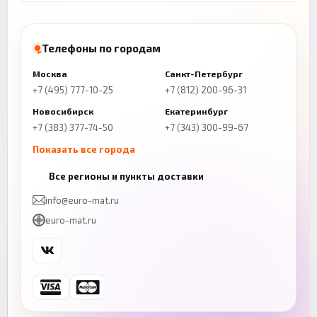
Телефоны по городам
Москва
Санкт-Петербург
+7 (495) 777-10-25
+7 (812) 200-96-31
Новосибирск
Екатеринбург
+7 (383) 377-74-50
+7 (343) 300-99-67
Показать все города
Казань
Нижний Новгород
Все регионы и пункты доставки
+7 (843) 206-01-30
+7 (831) 262-65-43
info@euro-mat.ru
Челябинск
Красноярск
euro-mat.ru
+7 (343) 300-99-67
+7 (391) 216-86-12
Самара
Уфа
+7 (846) 254-54-32
+7 (347) 211-94-40
Ростов-на-Дону
Краснодар
+7 (863) 333-50-75
+7 (861) 212-12-91