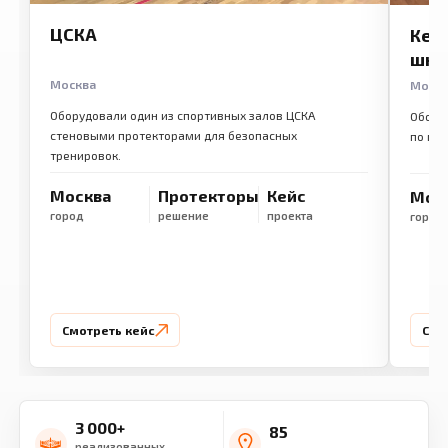
ЦСКА
Кем
шко
Москва
Моск
Оборудовали один из спортивных залов ЦСКА
Обору
стеновыми протекторами для безопасных
по ме
тренировок.
Москва
Протекторы
Кейс
Мос
город
решение
проекта
город
Смотреть кейс
Смо
3 000+
85
реализованных