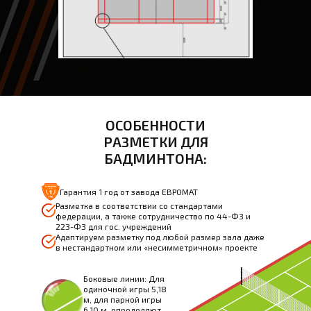
ОСОБЕННОСТИ
РАЗМЕТКИ ДЛЯ
БАДМИНТОНА:
Гарантия 1 год от завода ЕВРОМАТ
Разметка в соответствии со стандартами
федерации, а также сотрудничество по 44-ФЗ и
223-ФЗ для гос. учреждений
Адаптируем разметку под любой размер зала даже
в нестандартном или «несимметричном» проекте
Боковые линии: Для
одиночной игры 5,18
м, для парной игры
6,10 м, определяют