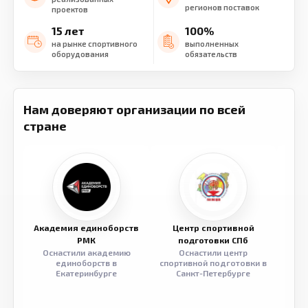
регионов поставок
проектов
15 лет
100%
на рынке спортивного
выполненных
оборудования
обязательств
Нам доверяют организации по всей
стране
Академия единоборств
Центр спортивной
Семе
РМК
подготовки СПб
Оснастили академию
Оснастили центр
Обор
единоборств в
спортивной подготовки в
разв
Екатеринбурге
Санкт-Петербурге