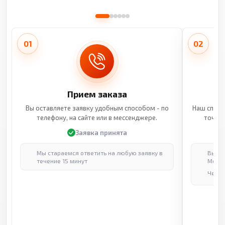
01
02
Прием заказа
Вы оставляете заявку удобным способом - по
Наш специ
телефону, на сайте или в мессенджере.
точные
Заявка принята
Мы стараемся ответить на любую заявку в
Выпол
течение 15 минут
Москв
Через