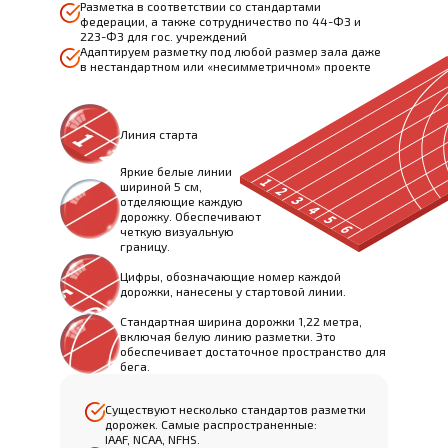
Разметка в соответствии со стандартами
федерации, а также сотрудничество по 44-ФЗ и
223-ФЗ для гос. учреждений
Адаптируем разметку под любой размер зала даже
в нестандартном или «несимметричном» проекте
Линия старта
Яркие белые линии
шириной 5 см,
отделяющие каждую
дорожку. Обеспечивают
четкую визуальную
границу.
Цифры, обозначающие номер каждой
дорожки, нанесены у стартовой линии.
Стандартная ширина дорожки 1,22 метра,
включая белую линию разметки. Это
обеспечивает достаточное пространство для
бега.
Существуют несколько стандартов разметки
дорожек. Самые распространенные:
IAAF, NCAA, NFHS.