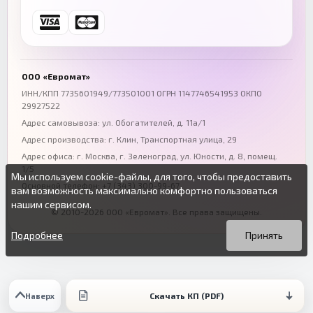
Ростов-на-Дону
Краснодар
+7 (863) 333-50-75
+7 (861) 212-12-91
Воронеж
Пермь
+7 (473) 211-78-90
+7 (342) 264-04-62
ООО «Евромат»
Волгоград
Омск
ИНН/КПП 7735601949/773501001 ОГРН 1147746541953 ОКПО
29927522
+7 (844) 261-36-12
+7 (381) 269-95-70
Адрес самовывоза: ул. Обогатителей, д. 11а/1
Адрес производства: г. Клин, Транспортная улица, 29
Адрес офиса:
г. Москва, г. Зеленоград
,
ул. Юности, д. 8, помещ.
1/5
Мы используем cookie-файлы, для того, чтобы предоставить
Основной телефон:
+7 (343) 300-99-67
вам возможность максимально комфортно пользоваться
нашим сервисом.
© 2010-2026 ООО «Евромат». Все права защищены.
Вы можете подробнее прочитать о cookie-файлах в открытых
Продолжая пользоваться данным сайтом без изменения
источниках или изменить настройки своего браузера.
настроек вы даете согласие на использование ваших cookie-
Подробнее
Принять
файлов.
Скачать КП (PDF)
Наверх