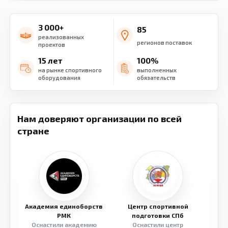
3 000+
85
реализованных
регионов поставок
проектов
15 лет
100%
на рынке спортивного
выполненных
оборудования
обязательств
Нам доверяют организации по всей
стране
Академия единоборств
Центр спортивной
Семе
РМК
подготовки СПб
Оснастили академию
Оснастили центр
Обор