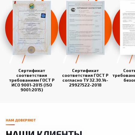
Сертификат
Сертификат
Соот
соответствия
соответствия ГОСТ Р
требован
требованиям ГОСТ Р
согласно ТУ 32.30.14-
безо
ИСО 9001-2015 (ISO
29927522-2018
9001:2015)
НАМ ДОВЕРЯЮТ
НАШИ КЛИЕНТЫ