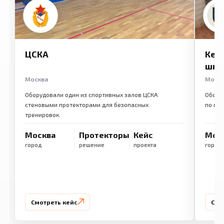
ЦСКА
Кем
шко
Москва
Моск
Оборудовали один из спортивных залов ЦСКА
Обору
стеновыми протекторами для безопасных
по ме
тренировок.
Москва
Протекторы
Кейс
Мос
город
решение
проекта
город
Смотреть кейс
Смо