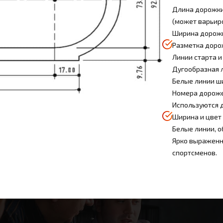
Длина дорожки
(может варьиро
Ширина дорожки
Разметка доро
Линии старта и
Дугообразная л
Белые линии ши
Номера дороже
Используются 
Ширина и цвет 
Белые линии, о
Ярко выраженн
спортсменов.