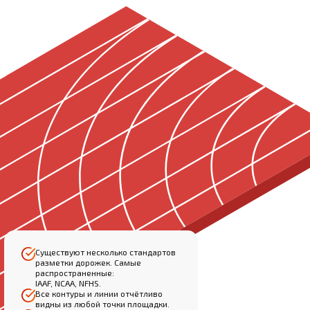
Существуют несколько стандартов
разметки дорожек. Самые
распространенные:
IAAF, NCAA, NFHS.
Все контуры и линии отчётливо
видны из любой точки площадки.