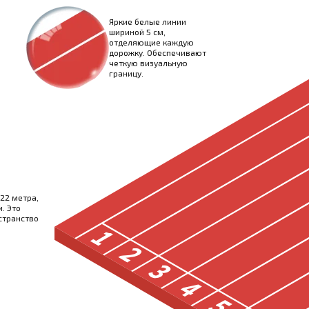
Яркие белые линии
шириной 5 см,
отделяющие каждую
дорожку. Обеспечивают
четкую визуальную
границу.
22 метра,
. Это
странство