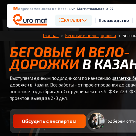
Адрес самовывоза в г. Казань:
ул. Магистральная, д. 77
КАТАЛОГ
Производство
Главная
Беговые и вело-дорожки
Беговы
БЕГОВЫЕ И ВЕЛО-
ДОРОЖКИ
В КАЗА
Выступаем единым подрядчиком по нанесению
разметки б
дорожек
в Казани. Все работы - от проектирования до сдач
выполняет одна бригада. Сотрудничаем по 44-ФЗ и 223-ФЗ.
проектов, выезд за 2-3 дня.
Обсудить с экспертом
Подберем опти