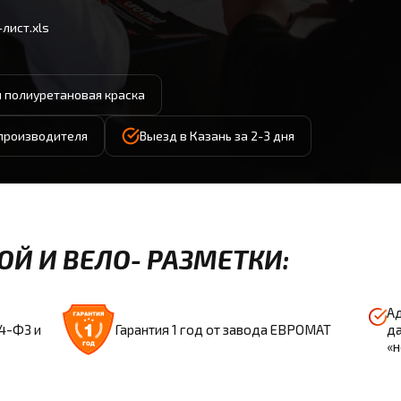
лист.xls
 полиуретановая краска
 производителя
Выезд в Казань за 2-3 дня
Й И ВЕЛО- РАЗМЕТКИ:
Ад
44-ФЗ и
Гарантия 1 год от завода ЕВРОМАТ
да
«