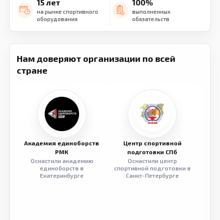
15 лет
100%
на рынке спортивного
выполненных
оборудования
обязательств
Нам доверяют организации по всей
стране
Академия единоборств
Центр спортивной
Семе
РМК
подготовки СПб
Оснастили академию
Оснастили центр
Обор
единоборств в
спортивной подготовки в
разв
Екатеринбурге
Санкт-Петербурге