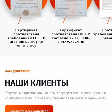
Сертификат
Сертификат
Соот
соответствия
соответствия ГОСТ Р
требован
требованиям ГОСТ Р
согласно ТУ 32.30.14-
безо
ИСО 9001-2015 (ISO
29927522-2018
9001:2015)
НАМ ДОВЕРЯЮТ
НАШИ КЛИЕНТЫ
Спортивные организации, школы, государственные учреждения и
компании по всей России выбирают нас за качество и надежность.
Смотреть всех клиентов