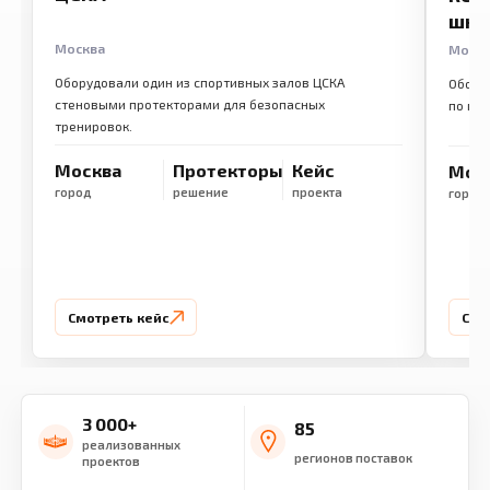
шко
Москва
Моск
Оборудовали один из спортивных залов ЦСКА
Обору
стеновыми протекторами для безопасных
по ме
тренировок.
Москва
Протекторы
Кейс
Мос
город
решение
проекта
город
Смотреть кейс
Смо
3 000+
85
реализованных
регионов поставок
проектов