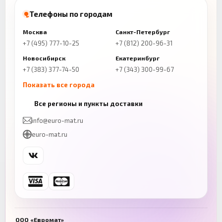
Телефоны по городам
Москва
Санкт-Петербург
+7 (495) 777-10-25
+7 (812) 200-96-31
Новосибирск
Екатеринбург
+7 (383) 377-74-50
+7 (343) 300-99-67
Показать все города
Казань
Нижний Новгород
Все регионы и пункты доставки
+7 (843) 206-01-30
+7 (831) 262-65-43
info@euro-mat.ru
Челябинск
Красноярск
euro-mat.ru
+7 (343) 300-99-67
+7 (391) 216-86-12
Самара
Уфа
+7 (846) 254-54-32
+7 (347) 211-94-40
Ростов-на-Дону
Краснодар
+7 (863) 333-50-75
+7 (861) 212-12-91
Воронеж
Пермь
+7 (473) 211-78-90
+7 (342) 264-04-62
ООО «Евромат»