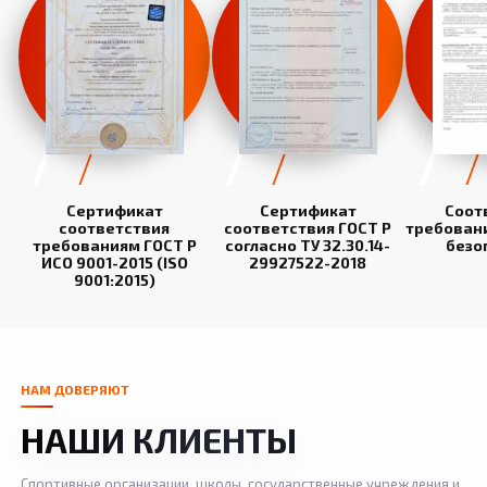
Сертификат
Сертификат
Соот
соответствия
соответствия ГОСТ Р
требован
требованиям ГОСТ Р
согласно ТУ 32.30.14-
безо
ИСО 9001-2015 (ISO
29927522-2018
9001:2015)
НАМ ДОВЕРЯЮТ
НАШИ КЛИЕНТЫ
Спортивные организации, школы, государственные учреждения и