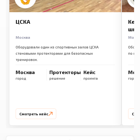
ЦСКА
Кем
шко
Москва
Моск
Оборудовали один из спортивных залов ЦСКА
Обору
стеновыми протекторами для безопасных
по ме
тренировок.
Москва
Протекторы
Кейс
Мос
город
решение
проекта
город
Смотреть кейс
Смо