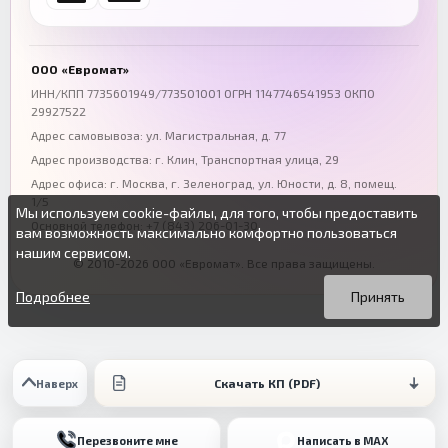
+7 (863) 333-50-75
+7 (861) 212-12-91
Воронеж
Пермь
+7 (473) 211-78-90
+7 (342) 264-04-62
ООО «Евромат»
Волгоград
Омск
ИНН/КПП 7735601949/773501001 ОГРН 1147746541953 ОКПО
29927522
+7 (844) 261-36-12
+7 (381) 269-95-70
Адрес самовывоза: ул. Магистральная, д. 77
Адрес производства: г. Клин, Транспортная улица, 29
Адрес офиса:
г. Москва, г. Зеленоград
,
ул. Юности, д. 8, помещ.
1/5
Мы используем cookie-файлы, для того, чтобы предоставить
Основной телефон:
+7 (843) 206-01-30
вам возможность максимально комфортно пользоваться
нашим сервисом.
© 2010-2026 ООО «Евромат». Все права защищены.
Вы можете подробнее прочитать о cookie-файлах в открытых
Продолжая пользоваться данным сайтом без изменения
источниках или изменить настройки своего браузера.
настроек вы даете согласие на использование ваших cookie-
Подробнее
Принять
файлов.
Скачать КП (PDF)
Наверх
Перезвоните мне
Написать в MAX