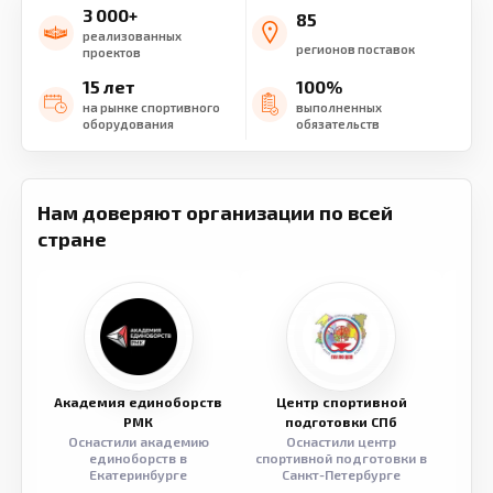
3 000+
85
реализованных
регионов поставок
проектов
15 лет
100%
на рынке спортивного
выполненных
оборудования
обязательств
Нам доверяют организации по всей
стране
Академия единоборств
Центр спортивной
Семе
РМК
подготовки СПб
Оснастили академию
Оснастили центр
Обор
единоборств в
спортивной подготовки в
разв
Екатеринбурге
Санкт-Петербурге