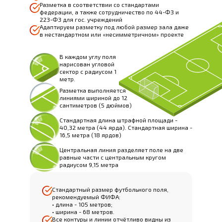
Разметка в соответствии со стандартами
федерации, а также сотрудничество по 44-ФЗ и
223-ФЗ для гос. учреждений
Адаптируем разметку под любой размер зала даже
в нестандартном или «несимметричном» проекте
В каждом углу поля
нарисован угловой
сектор с радиусом 1
метр.
Разметка выполняется
линиями шириной до 12
сантиметров (5 дюймов)
Стандартная длина штрафной площади -
40,32 метра (44 ярда). Стандартная ширина -
16,5 метра (18 ярдов)
Центральная линия разделяет поле на две
равные части с центральным кругом
радиусом 9,15 метра
Стандартный размер футбольного поля,
рекомендуемый ФИФА:
• длина - 105 метров;
• ширина - 68 метров.
Все контуры и линии отчётливо видны из