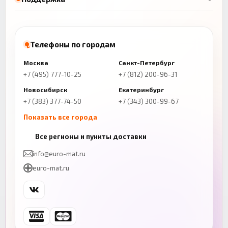
Телефоны по городам
Москва
Санкт-Петербург
+7 (495) 777-10-25
+7 (812) 200-96-31
Новосибирск
Екатеринбург
+7 (383) 377-74-50
+7 (343) 300-99-67
Показать все города
Казань
Нижний Новгород
Все регионы и пункты доставки
+7 (843) 206-01-30
+7 (831) 262-65-43
info@euro-mat.ru
Челябинск
Красноярск
euro-mat.ru
+7 (343) 300-99-67
+7 (391) 216-86-12
Самара
Уфа
+7 (846) 254-54-32
+7 (347) 211-94-40
Ростов-на-Дону
Краснодар
+7 (863) 333-50-75
+7 (861) 212-12-91