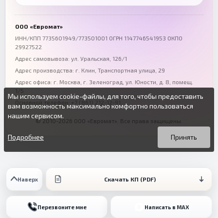
Воронеж
Пермь
+7 (473) 211-78-90
+7 (342) 264-04-62
ООО «Евромат»
Волгоград
Омск
ИНН/КПП 7735601949/773501001 ОГРН 1147746541953 ОКПО
29927522
+7 (844) 261-36-12
+7 (381) 269-95-70
Адрес самовывоза: ул. Уральская, 126/1
Адрес производства: г. Клин, Транспортная улица, 29
Адрес офиса:
г. Москва, г. Зеленоград
,
ул. Юности, д. 8, помещ.
1/5
Мы используем cookie-файлы, для того, чтобы предоставить
Основной телефон:
+7 (861) 212-12-91
вам возможность максимально комфортно пользоваться
нашим сервисом.
© 2010-2026 ООО «Евромат». Все права защищены.
Вы можете подробнее прочитать о cookie-файлах в открытых
Продолжая пользоваться данным сайтом без изменения
источниках или изменить настройки своего браузера.
настроек вы даете согласие на использование ваших cookie-
Подробнее
Принять
файлов.
Скачать КП (PDF)
Наверх
Перезвоните мне
Написать в MAX