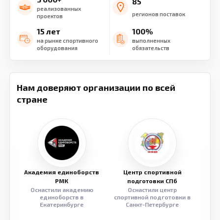
85
реализованных
регионов поставок
проектов
15 лет
100%
на рынке спортивного
выполненных
оборудования
обязательств
Нам доверяют организации по всей
стране
Академия единоборств
Центр спортивной
Семе
РМК
подготовки СПб
Оснастили академию
Оснастили центр
Обор
единоборств в
спортивной подготовки в
разв
Екатеринбурге
Санкт-Петербурге