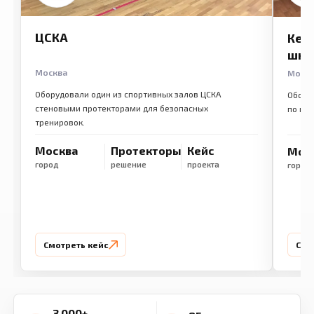
ЦСКА
Кем
шко
Москва
Моск
Оборудовали один из спортивных залов ЦСКА
Обору
стеновыми протекторами для безопасных
по ме
тренировок.
Москва
Протекторы
Кейс
Мос
город
решение
проекта
город
Смотреть кейс
Смо
3 000+