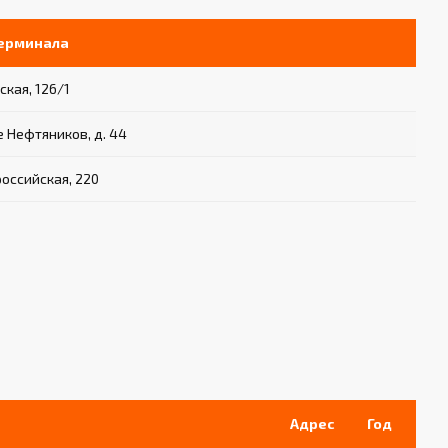
терминала
ская, 126/1
е Нефтяников, д. 44
российская, 220
Адрес
Год