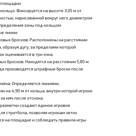
 площадки
кольцо: Фиксируется на высоте 3,05 м от
ностью, нарисованной вокруг него диаметром
определения зоны под кольцом
е линии:
ковых бросков: Расположены на расстоянии
а, образуя дугу, за пределами которой
к оценивается в три очка.
ых бросков: Находятся на расстоянии 5,80 м
уда производятся штрафные броски после
 мяча: Определяется линиями,
 на 4,90 м от кольца, внутри которой игроки
 за мяч после отскока.
 разметки создают единое игровое
ля стритбола, позволяя игрокам четко
ся на площадке и соблюдать правила игры