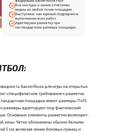
федерации баскетбола FIBA
Все контуры и линии отчётливо
видны из любой точки площадки.
Выступаем, как единый подрядчик в
выполнении всех работ
Адаптируем разметку при
нестандартном размере площадки.
ИТБОЛ:
овидность баскетбола для игры на открытых
еет специфические требования к разметке
 Стандартная площадка имеет размеры 11x15
сто размеры адаптируют под фактический
ки. Основные элементы разметки включают:
ой зоны: Четко обозначены обычно белыми
й 5 см, включая линии боковых границ и