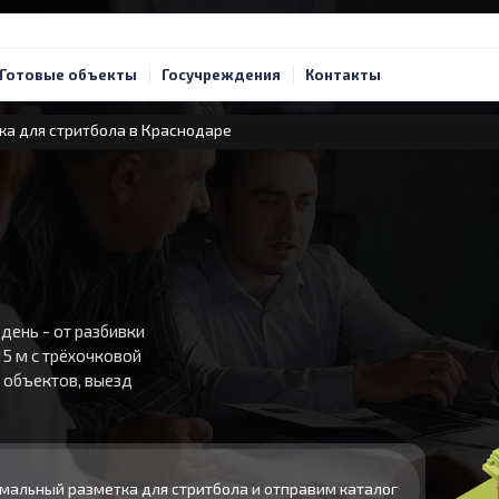
Готовые объекты
Госучреждения
Контакты
а для стритбола в Краснодаре
 день - от разбивки
15 м с трёхочковой
2 объектов, выезд
мальный разметка для стритбола и отправим каталог