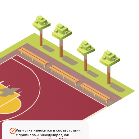
Разметка наносится в соответствии
с правилами Международной