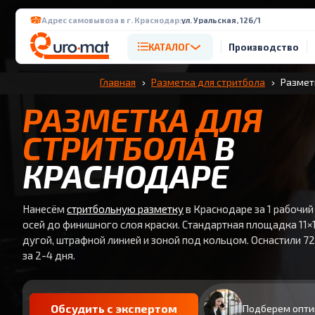
Адрес самовывоза в г. Краснодар:
ул. Уральская, 126/1
КАТАЛОГ
Производство
Главная
Разметка для стритбола
Разметк
РАЗМЕТКА ДЛЯ
СТРИТБОЛА
В
КРАСНОДАРЕ
Нанесём
стритбольную разметку
в Краснодаре за 1 рабочий
осей до финишного слоя краски. Стандартная площадка 11×
дугой, штрафной линией и зоной под кольцом. Оснастили 7
за 2-4 дня.
Обсудить с экспертом
Подберем опти