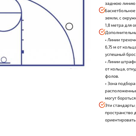
заднюю линию
Баскетбольное 
земли, с окруж
1,8 метра для 
Дополнительны
• Линии трехоч
6,75 м от кольц
успешный бросо
• Линии штрафн
от кольца, отк
фолов.
• Зона подбора
расположенными
могут бороться
Эти стандарты
пространство д
ориентировать