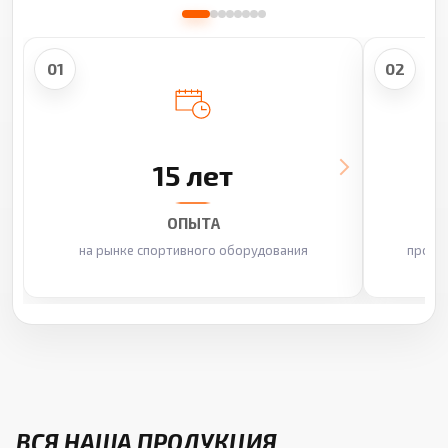
01
02
15 лет
ОПЫТА
на рынке спортивного оборудования
произ
ВСЯ НАША ПРОДУКЦИЯ