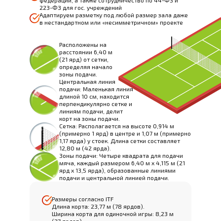
федерации, а также сотрудничество по 44-ФЗ и
223-ФЗ для гос. учреждений
Адаптируем разметку под любой размер зала даже
в нестандартном или «несимметричном» проекте
Расположены на
расстоянии 6,40 м
(21 ярд) от сетки,
определяя начало
зоны подачи.
Центральная линия
подачи: Маленькая линия
длиной 10 см, находится
перпендикулярно сетке и
линиям подачи, делит
корт на зоны подачи.
Сетка: Располагается на высоте 0,914 м
(примерно 1 ярд) в центре и 1,07 м (примерно
1,17 ярда) у стоек. Длина сетки составляет
12,80 м (42 ярда).
Зоны подачи: Четыре квадрата для подачи
мяча, каждый размером 6,40 м x 4,115 м (21
ярд x 13,5 ярда), образованные линиями
подачи и центральной линией подачи.
Размеры согласно ITF
Длина корта: 23,77 м (78 ярдов).
Ширина корта для одиночной игры: 8,23 м