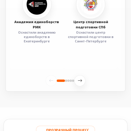
Академия единоборств
Центр спортивной
Семе
РМК
подготовки СПб
Оснастили академию
Оснастили центр
Обор
единоборств в
спортивной подготовки в
разв
Екатеринбурге
Санкт-Петербурге
ПРОЗРАЧНЫЙ ПРОЦЕСС