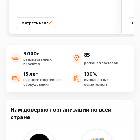
Смотреть кейс
Смо
3 000+
85
реализованных
регионов поставок
проектов
15 лет
100%
на рынке спортивного
выполненных
оборудования
обязательств
Нам доверяют организации по всей
стране