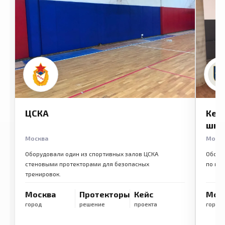
ЦСКА
Кем
шко
Москва
Моск
Оборудовали один из спортивных залов ЦСКА
Обору
стеновыми протекторами для безопасных
по ме
тренировок.
Москва
Протекторы
Кейс
Мос
город
решение
проекта
город