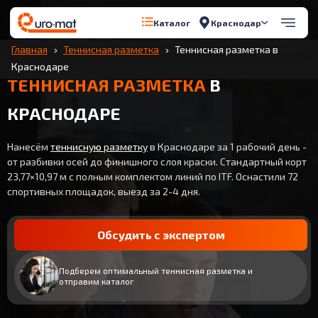
Краснодар
Каталог
Главная
Теннисная разметка
Теннисная разметка в
Краснодаре
ТЕННИСНАЯ РАЗМЕТКА
В
КРАСНОДАРЕ
Нанесём
теннисную разметку
в Краснодаре за 1 рабочий день -
от разбивки осей до финишного слоя краски. Стандартный корт
23,77×10,97 м с полным комплектом линий по ITF. Оснастили 72
спортивных площадок, выезд за 2-4 дня.
Обсудить с экспертом
Подберем оптимальный теннисная разметка и
отправим каталог