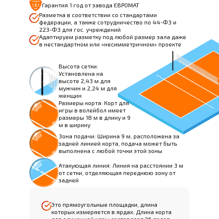
Гарантия 1 год от завода ЕВРОМАТ
Разметка в соответствии со стандартами
федерации, а также сотрудничество по 44-ФЗ и
223-ФЗ для гос. учреждений
Адаптируем разметку под любой размер зала даже
в нестандартном или «несимметричном» проекте
Высота сетки:
Установлена на
высоте 2,43 м для
мужчин и 2,24 м для
женщин
Размеры корта: Корт для
игры в волейбол имеет
размеры 18 м в длину и 9
м в ширину
Зона подачи: Ширина 9 м, расположена за
задней линией корта, подача может быть
выполнена с любой точки этой зоны
Атакующая линия: Линия на расстоянии 3 м
от сетки, отделяющая переднюю зону от
задней
Это прямоугольные площадки, длина
которых измеряется в ярдах. Длина корта