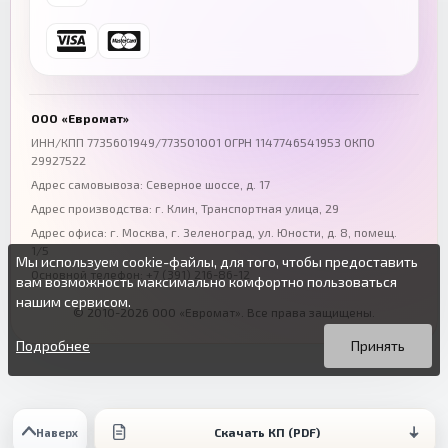
+7 (846) 254-54-32
+7 (347) 211-94-40
Ростов-на-Дону
Краснодар
+7 (863) 333-50-75
+7 (861) 212-12-91
Воронеж
Пермь
+7 (473) 211-78-90
+7 (342) 264-04-62
ООО «Евромат»
Волгоград
Омск
ИНН/КПП 7735601949/773501001 ОГРН 1147746541953 ОКПО
29927522
+7 (844) 261-36-12
+7 (381) 269-95-70
Адрес самовывоза: Северное шоссе, д. 17
Адрес производства: г. Клин, Транспортная улица, 29
Адрес офиса:
г. Москва, г. Зеленоград
,
ул. Юности, д. 8, помещ.
1/5
Мы используем cookie-файлы, для того, чтобы предоставить
Основной телефон:
+7 (391) 216-86-12
вам возможность максимально комфортно пользоваться
нашим сервисом.
© 2010-2026 ООО «Евромат». Все права защищены.
Вы можете подробнее прочитать о cookie-файлах в открытых
Продолжая пользоваться данным сайтом без изменения
источниках или изменить настройки своего браузера.
настроек вы даете согласие на использование ваших cookie-
Подробнее
Принять
файлов.
Скачать КП (PDF)
Наверх