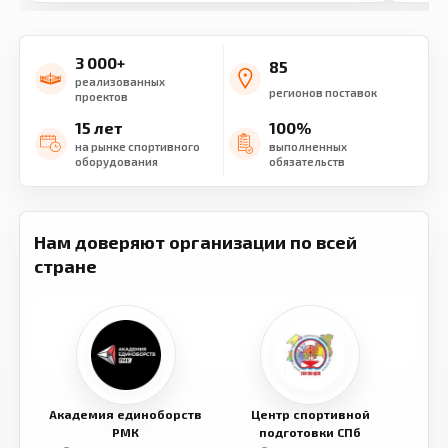
3 000+
85
реализованных
регионов поставок
проектов
15 лет
100%
на рынке спортивного
выполненных
оборудования
обязательств
Нам доверяют организации по всей
стране
Академия единоборств
Центр спортивной
Семе
РМК
подготовки СПб