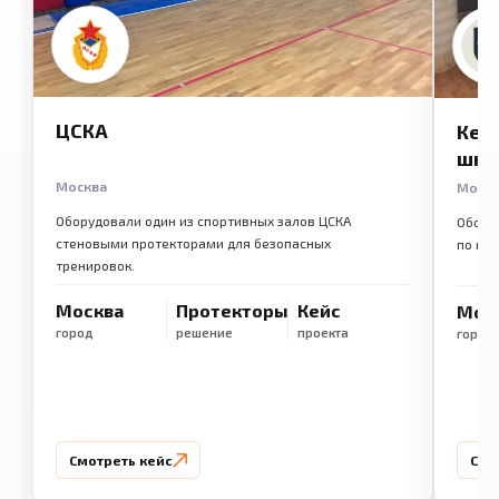
ЦСКА
Кем
шко
Москва
Моск
Оборудовали один из спортивных залов ЦСКА
Обору
стеновыми протекторами для безопасных
по ме
тренировок.
Москва
Протекторы
Кейс
Мос
город
решение
проекта
город
Смотреть кейс
Смо