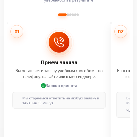
01
02
Прием заказа
Вы оставляете заявку удобным способом - по
Наш специ
телефону, на сайте или в мессенджере.
точные
Заявка принята
Мы стараемся ответить на любую заявку в
Выпол
течение 15 минут
Москв
Через