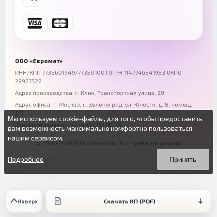
+7 (846) 254-54-32
+7 (347) 211-94-40
Ростов-на-Дону
Краснодар
+7 (863) 333-50-75
+7 (861) 212-12-91
Воронеж
Пермь
+7 (473) 211-78-90
+7 (342) 264-04-62
ООО «Евромат»
Волгоград
Омск
ИНН/КПП 7735601949/773501001 ОГРН 1147746541953 ОКПО
29927522
+7 (844) 261-36-12
+7 (381) 269-95-70
Адрес производства: г. Клин, Транспортная улица, 29
Адрес офиса:
г. Москва, г. Зеленоград
,
ул. Юности, д. 8, помещ.
1/5
Мы используем cookie-файлы, для того, чтобы предоставить
Основной телефон:
+7 (495) 777-10-25
вам возможность максимально комфортно пользоваться
нашим сервисом.
© 2010-2026 ООО «Евромат». Все права защищены.
Вы можете подробнее прочитать о cookie-файлах в открытых
Продолжая пользоваться данным сайтом без изменения
источниках или изменить настройки своего браузера.
настроек вы даете согласие на использование ваших cookie-
Подробнее
Принять
файлов.
Скачать КП (PDF)
Наверх