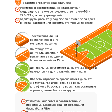
Гарантия 1 год от завода ЕВРОМАТ
Разметка в соответствии со стандартами
федерации, а также сотрудничество по 44-ФЗ и
223-ФЗ для гос. учреждений
Адаптируем разметку под любой размер зала даже
в нестандартном или «несимметричном» проекте
Трехочковая линия
расположена в 6,75
метрах от корзины
По стандартам,
центральная линия
выступает за пределы
боковых линий на 15 см.
Центральный круг имеет диаметр 3,6 метра и
находится на центральной линии поля
Область штрафного броска имеет диаметр
3,6 метра, где игрок стоит во время
штрафного броска, в то время как остальные
игроки должны быть вне круга
Разметка наносится в соответствии с
правилами Международной федерации
баскетбола FIBA