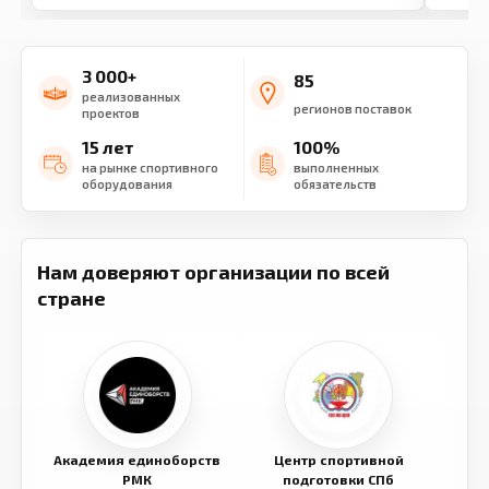
3 000+
85
реализованных
регионов поставок
проектов
15 лет
100%
на рынке спортивного
выполненных
оборудования
обязательств
Нам доверяют организации по всей
стране
Академия единоборств
Центр спортивной
Семе
РМК
подготовки СПб