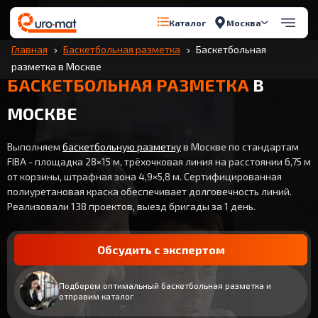
Москва
Каталог
Главная
Баскетбольная разметка
Баскетбольная
разметка в Москве
БАСКЕТБОЛЬНАЯ РАЗМЕТКА
В
МОСКВЕ
Выполняем
баскетбольную разметку
в Москве по стандартам
FIBA - площадка 28×15 м, трёхочковая линия на расстоянии 6,75 м
от корзины, штрафная зона 4,9×5,8 м. Сертифицированная
полиуретановая краска обеспечивает долговечность линий.
Реализовали 138 проектов, выезд бригады за 1 день.
Обсудить с экспертом
Подберем оптимальный баскетбольная разметка и
отправим каталог