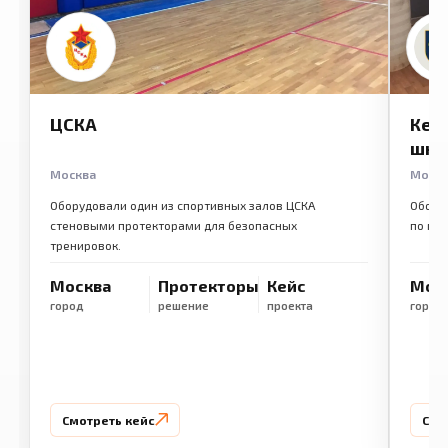
ЦСКА
Кем
шко
Москва
Моск
Оборудовали один из спортивных залов ЦСКА
Обору
стеновыми протекторами для безопасных
по ме
тренировок.
Москва
Протекторы
Кейс
Мос
город
решение
проекта
город
Смотреть кейс
Смо