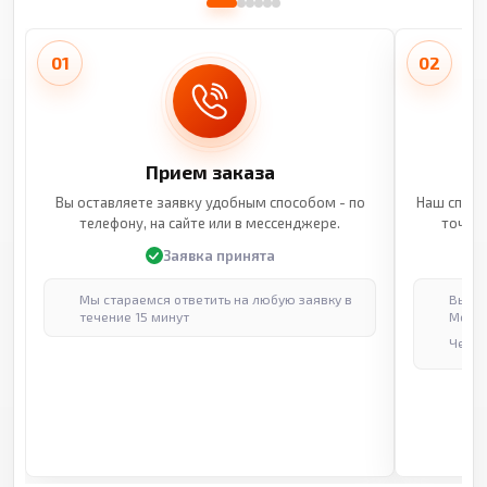
01
02
Прием заказа
Вы оставляете заявку удобным способом - по
Наш специ
телефону, на сайте или в мессенджере.
точные
Заявка принята
Мы стараемся ответить на любую заявку в
Выпол
течение 15 минут
Москв
Через