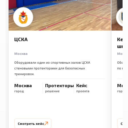
ЦСКА
Кем
шко
Москва
Моск
Оборудовали один из спортивных залов ЦСКА
Обору
стеновыми протекторами для безопасных
по ме
тренировок.
Москва
Протекторы
Кейс
Мос
город
решение
проекта
город
Смотреть кейс
Смо