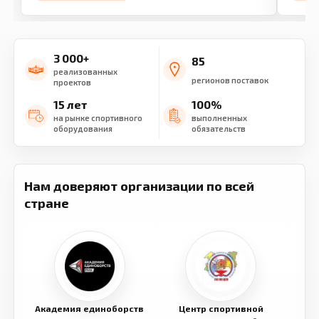
3 000+
85
реализованных
регионов поставок
проектов
15 лет
100%
на рынке спортивного
выполненных
оборудования
обязательств
Нам доверяют организации по всей
стране
Академия единоборств
Центр спортивной
Семе