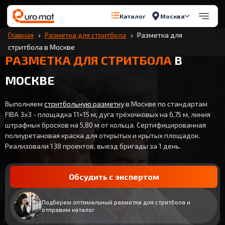
Москва
Каталог
Главная
Разметка для стритбола
Разметка для
стритбола в Москве
РАЗМЕТКА ДЛЯ СТРИТБОЛА
В
МОСКВЕ
Выполняем
стритбольную разметку
в Москве по стандартам
FIBA 3x3 - площадка 11×15 м, дуга трёхочковых на 6,75 м, линия
штрафных бросков на 5,80 м от кольца. Сертифицированная
полиуретановая краска для открытых и крытых площадок.
Реализовали 138 проектов, выезд бригады за 1 день.
Обсудить с экспертом
Подберем оптимальный разметка для стритбола и
отправим каталог