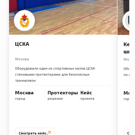
ЦСКА
Кем
шко
Москва
Моск
Оборудовали один из спортивных залов ЦСКА
Обору
стеновыми протекторами для безопасных
по ме
тренировок.
Москва
Протекторы
Кейс
Мос
город
решение
проекта
город
Смотреть кейс
Смо