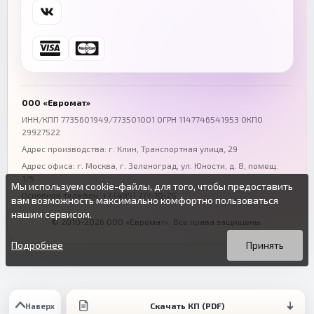
Самара
Уфа
+7 (846) 254-54-32
+7 (347) 211-94-40
Ростов-на-Дону
Краснодар
+7 (863) 333-50-75
+7 (861) 212-12-91
Воронеж
Пермь
+7 (473) 211-78-90
+7 (342) 264-04-62
ООО «Евромат»
Волгоград
Омск
ИНН/КПП 7735601949/773501001 ОГРН 1147746541953 ОКПО
29927522
+7 (844) 261-36-12
+7 (381) 269-95-70
Адрес производства: г. Клин, Транспортная улица, 29
Адрес офиса:
г. Москва, г. Зеленоград
,
ул. Юности, д. 8, помещ.
1/5
Мы используем cookie-файлы, для того, чтобы предоставить
Основной телефон:
+7 (495) 777-10-25
вам возможность максимально комфортно пользоваться
нашим сервисом.
© 2010-2026 ООО «Евромат». Все права защищены.
Вы можете подробнее прочитать о cookie-файлах в открытых
Продолжая пользоваться данным сайтом без изменения
источниках или изменить настройки своего браузера.
настроек вы даете согласие на использование ваших cookie-
Подробнее
Принять
файлов.
Скачать КП (PDF)
Наверх