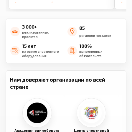
3 000+
85
реализованных
регионов поставок
проектов
15 лет
100%
на рынке спортивного
выполненных
оборудования
обязательств
Нам доверяют организации по всей
стране
Академия единоборств
Центр спортивной
Семе