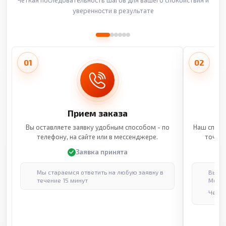
Четкая последовательность шагов для вашего спокойствия и
уверенности в результате
01
02
Прием заказа
Вы оставляете заявку удобным способом - по
Наш специ
телефону, на сайте или в мессенджере.
точные
Заявка принята
Мы стараемся ответить на любую заявку в
Выпол
течение 15 минут
Москв
Через