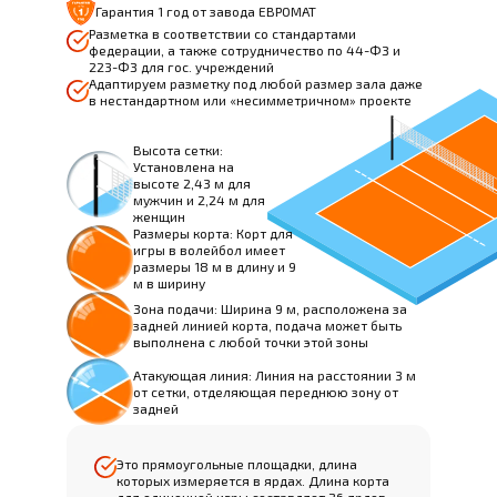
Гарантия 1 год от завода ЕВРОМАТ
Разметка в соответствии со стандартами
федерации, а также сотрудничество по 44-ФЗ и
223-ФЗ для гос. учреждений
Адаптируем разметку под любой размер зала даже
в нестандартном или «несимметричном» проекте
Высота сетки:
Установлена на
высоте 2,43 м для
мужчин и 2,24 м для
женщин
Размеры корта: Корт для
игры в волейбол имеет
размеры 18 м в длину и 9
м в ширину
Зона подачи: Ширина 9 м, расположена за
задней линией корта, подача может быть
выполнена с любой точки этой зоны
Атакующая линия: Линия на расстоянии 3 м
от сетки, отделяющая переднюю зону от
задней
Это прямоугольные площадки, длина
которых измеряется в ярдах. Длина корта