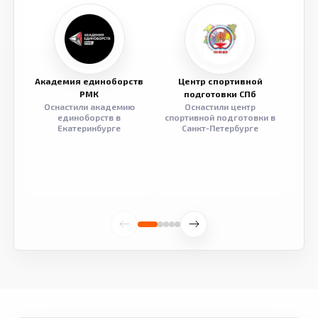
Академия единоборств
Центр спортивной
Семе
РМК
подготовки СПб
Оснастили академию
Оснастили центр
Обор
единоборств в
спортивной подготовки в
разв
Екатеринбурге
Санкт-Петербурге