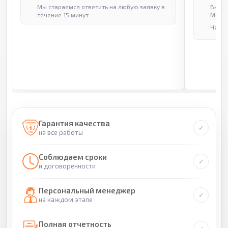
Мы стараемся ответить на любую заявку в
Выпол
течение 15 минут
Москв
Через
Гарантия качества
на все работы
Соблюдаем сроки
и договоренности
Персональный менеджер
на каждом этапе
Полная отчетность