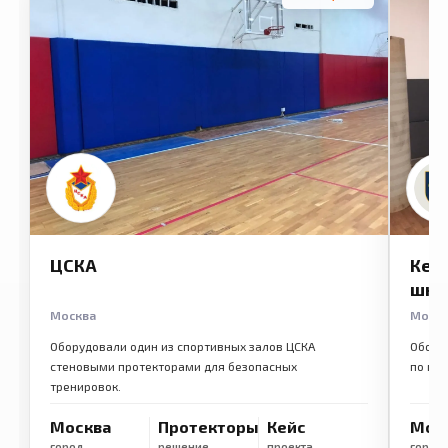
ЦСКА
Кем
шко
Москва
Моск
Оборудовали один из спортивных залов ЦСКА
Обору
стеновыми протекторами для безопасных
по ме
тренировок.
Москва
Протекторы
Кейс
Мос
город
решение
проекта
город