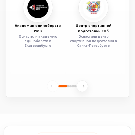
Академия единоборств
Центр спортивной
Семе
РМК
подготовки СПб
Оснастили академию
Оснастили центр
Обор
единоборств в
спортивной подготовки в
разв
Екатеринбурге
Санкт-Петербурге