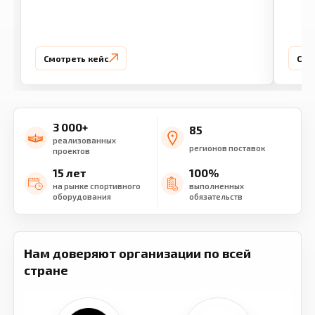
Смотреть кейс
Смо
3 000+
85
реализованных
регионов поставок
проектов
15 лет
100%
на рынке спортивного
выполненных
оборудования
обязательств
Нам доверяют организации по всей
стране