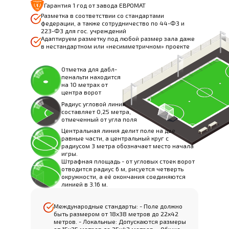
Гарантия 1 год от завода ЕВРОМАТ
Разметка в соответствии со стандартами
федерации, а также сотрудничество по 44-ФЗ и
223-ФЗ для гос. учреждений
Адаптируем разметку под любой размер зала даже
в нестандартном или «несимметричном» проекте
Отметка для дабл-
пенальти находится
на 10 метрах от
центра ворот
Радиус угловой линии
составляет 0,25 метра,
отмеченный от угла поля
Центральная линия делит поле на две
равные части, а центральный круг с
радиусом 3 метра обозначает место начала
игры.
Штрафная площадь - от угловых стоек ворот
отводится радиус 6 м, рисуется четверть
окружности, а её окончания соединяются
линией в 3.16 м.
Международные стандарты: - Поле должно
быть размером от 18х38 метров до 22х42
метров. - Локальные: Допускаются размеры