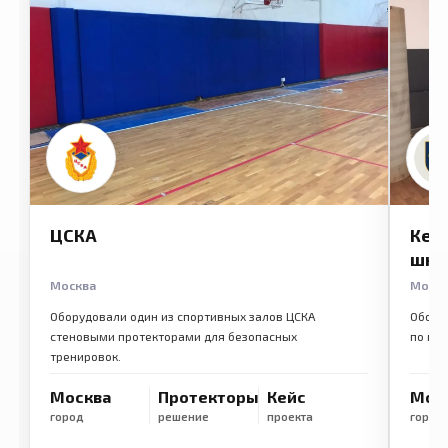
ЦСКА
Кем
шко
Москва
Моск
Оборудовали один из спортивных залов ЦСКА
Обору
стеновыми протекторами для безопасных
по ме
тренировок.
Москва
Протекторы
Кейс
Мос
город
решение
проекта
город