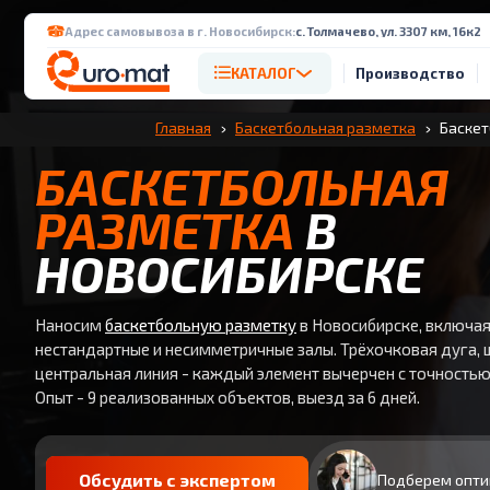
Адрес самовывоза в г. Новосибирск:
с. Толмачево, ул. 3307 км, 16к2
КАТАЛОГ
Производство
Главная
Баскетбольная разметка
Баскет
БАСКЕТБОЛЬНАЯ
РАЗМЕТКА
В
НОВОСИБИРСКЕ
Наносим
баскетбольную разметку
в Новосибирске, включа
нестандартные и несимметричные залы. Трёхочковая дуга, 
центральная линия - каждый элемент вычерчен с точностью
Опыт - 9 реализованных объектов, выезд за 6 дней.
Обсудить с экспертом
Подберем опти