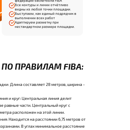
федерации баскетбола FIBA
Все контуры и линии отчётливо
видны из любой точки площадки.
Выступаем, как единый подрядчик в
выполнении всех работ
Адаптируем разметку при
нестандартном размере площадки.
ПО ПРАВИЛАМ FIBA:
дки: Длина составляет 28 метров, ширина -
ния и круг: Центральная линия делит
е равные части. Центральный круг с
метра расположен на этой линии.
ния: Находится на расстоянии 6,75 метров от
корзинами. В углах минимальное расстояние