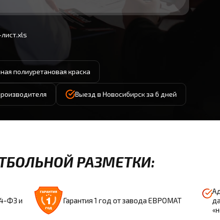
лист.xls
ная полиуретановая краска
 производителя
Выезд в Новосибирск за 6 дней
ТБОЛЬНОЙ РАЗМЕТКИ:
Ад
44-ФЗ и
Гарантия 1 год от завода ЕВРОМАТ
да
«