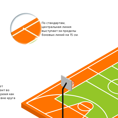
По стандартам,
центральная линия
выступает за пределы
боковых линий на 15 см.
ет
оит во
время как
 вне круга