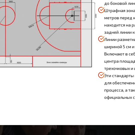
до боковой лин
Штрафная зона:
метров перед 
находится на р
задней линии к
Линии разметк
шириной 5 см и
Включают в себ
центра площад
трехочковых и
Эти стандарты
для обеспечени
процесса, а та
официальных со