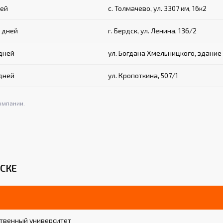
ней
с. Толмачево, ул. 3307 км, 16к2
3 дней
г. Бердск, ул. Ленина, 136/2
 дней
ул. Богдана Хмельницкого, здание 
 дней
ул. Кропоткина, 507/1
омпании.
СКЕ
твенный университет