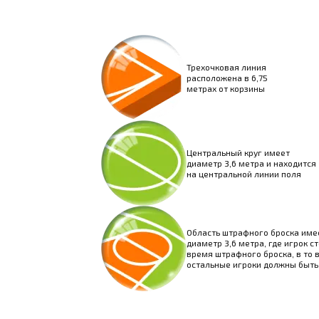
Трехочковая линия
расположена в 6,75
метрах от корзины
Центральный круг имеет
диаметр 3,6 метра и находится
на центральной линии поля
Область штрафного броска име
диаметр 3,6 метра, где игрок ст
время штрафного броска, в то 
остальные игроки должны быть