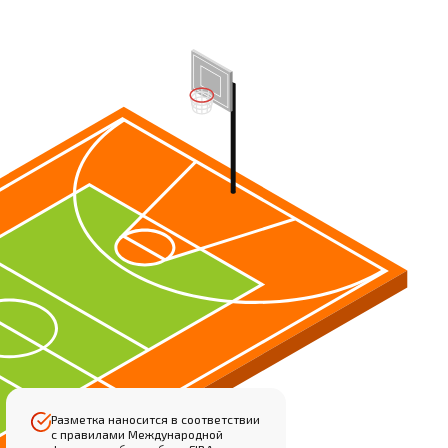
Разметка наносится в соответствии
с правилами Международной