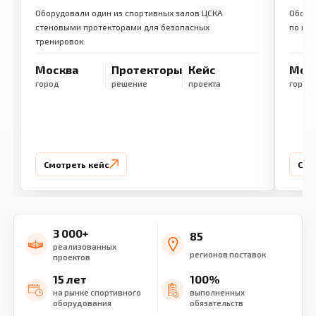
Оборудовали один из спортивных залов ЦСКА
Обору
стеновыми протекторами для безопасных
по ме
тренировок.
Москва
Протекторы
Кейс
Мос
город
решение
проекта
город
Смотреть кейс
Смо
3 000+
85
реализованных
регионов поставок
проектов
15 лет
100%
на рынке спортивного
выполненных
оборудования
обязательств