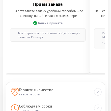
Прием заказа
Вы оставляете заявку удобным способом - по
Наш специ
телефону, на сайте или в мессенджере.
точные
Заявка принята
Мы стараемся ответить на любую заявку в
Выпол
течение 15 минут
Москв
Через
Гарантия качества
на все работы
Соблюдаем сроки
и договоренности