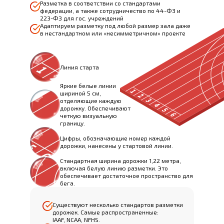
Разметка в соответствии со стандартами
федерации, а также сотрудничество по 44-ФЗ и
223-ФЗ для гос. учреждений
Адаптируем разметку под любой размер зала даже
в нестандартном или «несимметричном» проекте
Линия старта
Яркие белые линии
шириной 5 см,
отделяющие каждую
дорожку. Обеспечивают
четкую визуальную
границу.
Цифры, обозначающие номер каждой
дорожки, нанесены у стартовой линии.
Стандартная ширина дорожки 1,22 метра,
включая белую линию разметки. Это
обеспечивает достаточное пространство для
бега.
Существуют несколько стандартов разметки
дорожек. Самые распространенные:
IAAF, NCAA, NFHS.