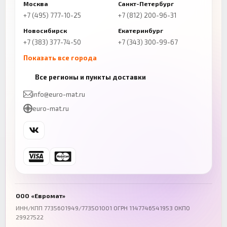
Москва
Санкт-Петербург
+7 (495) 777-10-25
+7 (812) 200-96-31
Новосибирск
Екатеринбург
+7 (383) 377-74-50
+7 (343) 300-99-67
Показать все города
Казань
Нижний Новгород
Все регионы и пункты доставки
+7 (843) 206-01-30
+7 (831) 262-65-43
info@euro-mat.ru
Челябинск
Красноярск
euro-mat.ru
+7 (343) 300-99-67
+7 (391) 216-86-12
Самара
Уфа
+7 (846) 254-54-32
+7 (347) 211-94-40
Ростов-на-Дону
Краснодар
+7 (863) 333-50-75
+7 (861) 212-12-91
Воронеж
Пермь
+7 (473) 211-78-90
+7 (342) 264-04-62
ООО «Евромат»
Волгоград
Омск
ИНН/КПП 7735601949/773501001 ОГРН 1147746541953 ОКПО
29927522
+7 (844) 261-36-12
+7 (381) 269-95-70