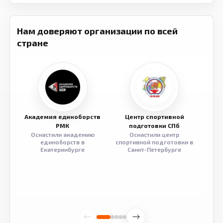
Нам доверяют организации по всей
стране
Академия единоборств
Центр спортивной
Семе
РМК
подготовки СПб
Оснастили академию
Оснастили центр
Обор
единоборств в
спортивной подготовки в
разв
Екатеринбурге
Санкт-Петербурге