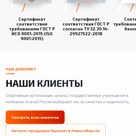
Сертификат
Сертификат
Соот
соответствия
соответствия ГОСТ Р
требован
требованиям ГОСТ Р
согласно ТУ 32.30.14-
безо
ИСО 9001-2015 (ISO
29927522-2018
9001:2015)
НАМ ДОВЕРЯЮТ
НАШИ КЛИЕНТЫ
Спортивные организации, школы, государственные учреждения и
компании по всей России выбирают нас за качество и надежность.
Смотреть всех клиентов
Каталог продукции Евромат в Новосибирске