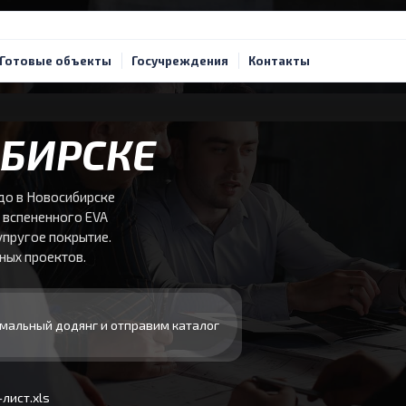
Готовые объекты
Госучреждения
Контакты
БИРСКЕ
до в Новосибирске
 вспененного EVA
упругое покрытие.
ных проектов.
мальный додянг и отправим каталог
лист.xls