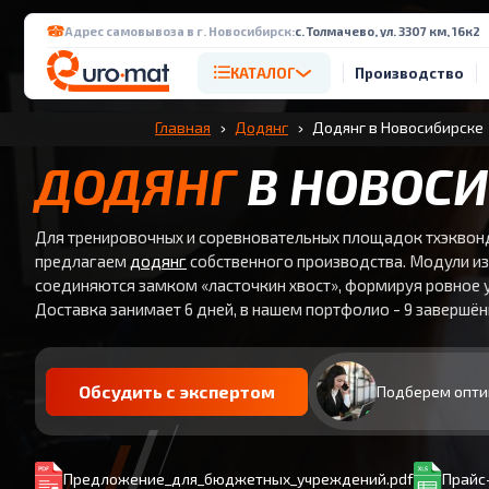
Адрес самовывоза в г. Новосибирск:
с. Толмачево, ул. 3307 км, 16к2
КАТАЛОГ
Производство
Главная
Додянг
Додянг в Новосибирске
ДОДЯНГ
В НОВОСИ
Для тренировочных и соревновательных площадок тхэквон
предлагаем
додянг
собственного производства. Модули из
соединяются замком «ласточкин хвост», формируя ровное 
Доставка занимает 6 дней, в нашем портфолио - 9 завершён
Обсудить с экспертом
Подберем опти
Предложение_для_бюджетных_учреждений.pdf
Прайс-