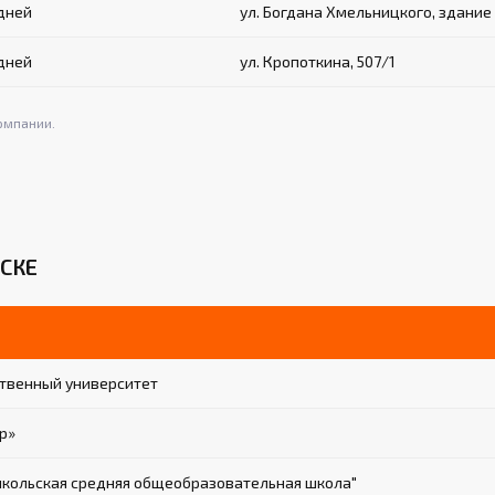
 дней
ул. Богдана Хмельницкого, здание 
 дней
ул. Кропоткина, 507/1
омпании.
СКЕ
твенный университет
р»
кольская средняя общеобразовательная школа"