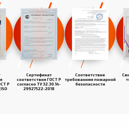
т
Сертификат
Соответствие
Св
я
соответствия ГОСТ Р
требованиям пожарной
т
СТ Р
согласно ТУ 32.30.14-
безопасности
(ISO
29927522-2018