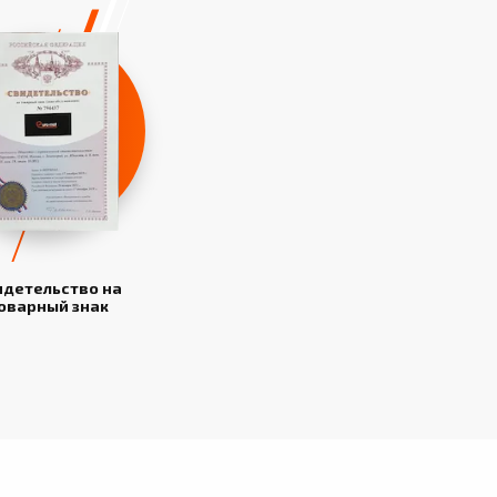
идетельство на
оварный знак