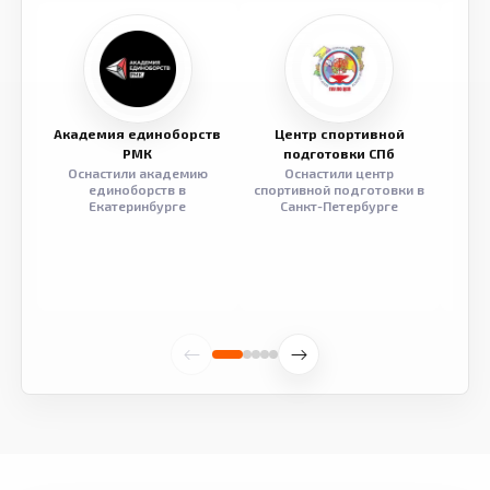
Академия единоборств
Центр спортивной
Семе
РМК
подготовки СПб
Оснастили академию
Оснастили центр
Обор
единоборств в
спортивной подготовки в
разв
Екатеринбурге
Санкт-Петербурге