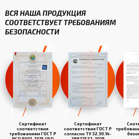
ВСЯ НАША ПРОДУКЦИЯ
СООТВЕТСТВУЕТ ТРЕБОВАНИЯМ
БЕЗОПАСНОСТИ
Сертификат
Сертификат
Соот
соответствия
соответствия ГОСТ Р
требован
требованиям ГОСТ Р
согласно ТУ 32.30.14-
безо
ИСО 9001-2015 (ISO
29927522-2018