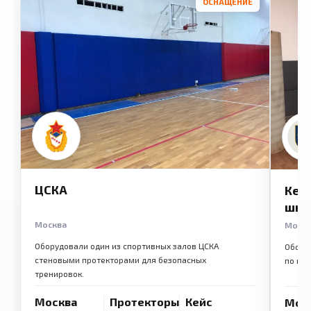
ОСНАЩЕНИЕ
ЦСКА
Кем
шко
Москва
Моск
Оборудовали один из спортивных залов ЦСКА
Обору
стеновыми протекторами для безопасных
по ме
тренировок.
Москва
Протекторы
Кейс
Мос