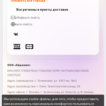
Показать все города
Казань
Нижний Новгород
Все регионы и пункты доставки
+7 (843) 206-01-30
+7 (831) 262-65-43
info@euro-mat.ru
Челябинск
Красноярск
euro-mat.ru
+7 (343) 300-99-67
+7 (391) 216-86-12
Самара
Уфа
+7 (846) 254-54-32
+7 (347) 211-94-40
Ростов-на-Дону
Краснодар
+7 (863) 333-50-75
+7 (861) 212-12-91
Воронеж
Пермь
+7 (473) 211-78-90
+7 (342) 264-04-62
ООО «Евромат»
Волгоград
Омск
ИНН/КПП 7735601949/773501001 ОГРН 1147746541953 ОКПО
29927522
+7 (844) 261-36-12
+7 (381) 269-95-70
Адрес самовывоза: с. Толмачево, ул. 3307 км, 16к2
Адрес производства: г. Клин, Транспортная улица, 29
Адрес офиса:
г. Москва, г. Зеленоград
,
ул. Юности, д. 8, помещ.
1/5
Мы используем cookie-файлы, для того, чтобы предоставить
Основной телефон:
+7 (383) 377-74-50
вам возможность максимально комфортно пользоваться