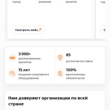
город
решение
проекта
город
Смотреть кейс
Смо
3 000+
85
реализованных
регионов поставок
проектов
15 лет
100%
на рынке спортивного
выполненных
оборудования
обязательств
Нам доверяют организации по всей
стране