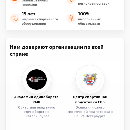
реализованных
регионов поставок
проектов
15 лет
100%
на рынке спортивного
выполненных
оборудования
обязательств
Нам доверяют организации по всей
стране
Академия единоборств
Центр спортивной
Семе
РМК
подготовки СПб
Оснастили академию
Оснастили центр
Обор
единоборств в
спортивной подготовки в
разв
Екатеринбурге
Санкт-Петербурге