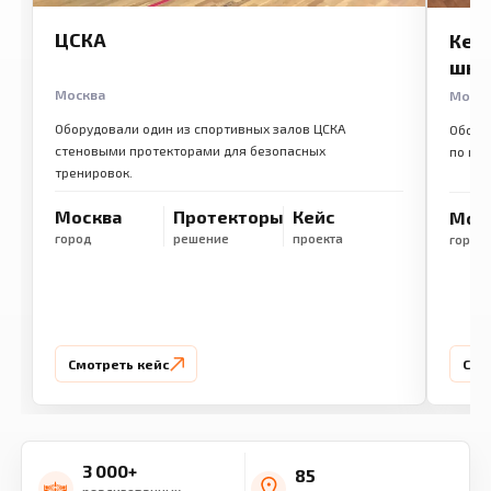
ЦСКА
Кем
шко
Москва
Моск
Оборудовали один из спортивных залов ЦСКА
Обору
стеновыми протекторами для безопасных
по ме
тренировок.
Москва
Протекторы
Кейс
Мос
город
решение
проекта
город
Смотреть кейс
Смо
3 000+
85