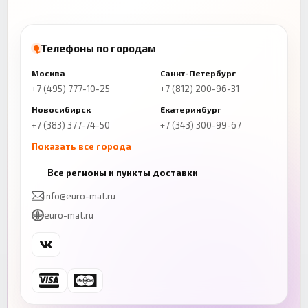
Телефоны по городам
Москва
Санкт-Петербург
+7 (495) 777-10-25
+7 (812) 200-96-31
Новосибирск
Екатеринбург
+7 (383) 377-74-50
+7 (343) 300-99-67
Показать все города
Казань
Нижний Новгород
Все регионы и пункты доставки
+7 (843) 206-01-30
+7 (831) 262-65-43
info@euro-mat.ru
Челябинск
Красноярск
euro-mat.ru
+7 (343) 300-99-67
+7 (391) 216-86-12
Самара
Уфа
+7 (846) 254-54-32
+7 (347) 211-94-40
Ростов-на-Дону
Краснодар
+7 (863) 333-50-75
+7 (861) 212-12-91