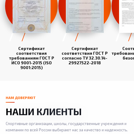
Сертификат
Сертификат
Соот
соответствия
соответствия ГОСТ Р
требован
требованиям ГОСТ Р
согласно ТУ 32.30.14-
безо
ИСО 9001-2015 (ISO
29927522-2018
9001:2015)
НАМ ДОВЕРЯЮТ
НАШИ КЛИЕНТЫ
Спортивные организации, школы, государственные учреждения и
компании по всей России выбирают нас за качество и надежность.