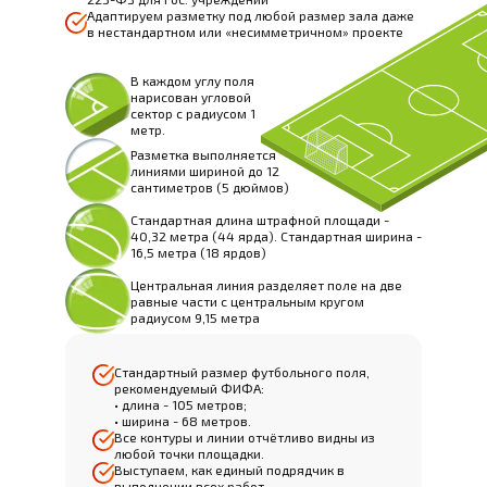
Адаптируем разметку под любой размер зала даже
в нестандартном или «несимметричном» проекте
В каждом углу поля
нарисован угловой
сектор с радиусом 1
метр.
Разметка выполняется
линиями шириной до 12
сантиметров (5 дюймов)
Стандартная длина штрафной площади -
40,32 метра (44 ярда). Стандартная ширина -
16,5 метра (18 ярдов)
Центральная линия разделяет поле на две
равные части с центральным кругом
радиусом 9,15 метра
Стандартный размер футбольного поля,
рекомендуемый ФИФА:
• длина - 105 метров;
• ширина - 68 метров.
Все контуры и линии отчётливо видны из
любой точки площадки.
Выступаем, как единый подрядчик в
выполнении всех работ