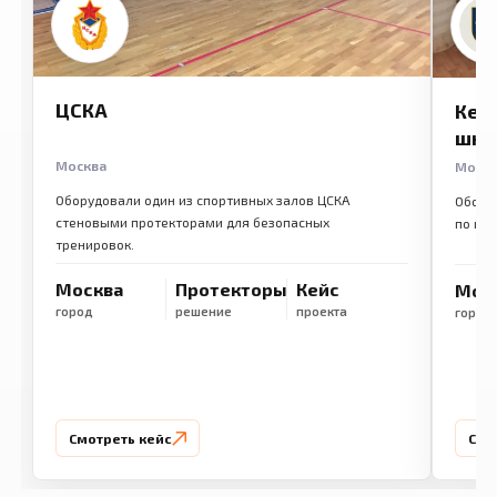
ЦСКА
Кем
шко
Москва
Моск
Оборудовали один из спортивных залов ЦСКА
Обору
стеновыми протекторами для безопасных
по ме
тренировок.
Москва
Протекторы
Кейс
Мос
город
решение
проекта
город
Смотреть кейс
Смо