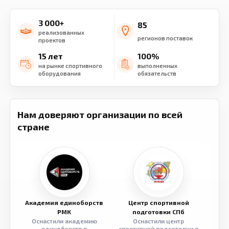
3 000+
85
реализованных
регионов поставок
проектов
15 лет
100%
на рынке спортивного
выполненных
оборудования
обязательств
Нам доверяют организации по всей
стране
Академия единоборств
Центр спортивной
Семе
РМК
подготовки СПб
Оснастили академию
Оснастили центр
Обор
единоборств в
спортивной подготовки в
разв