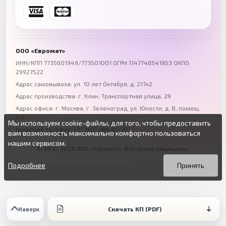
Ростов-на-Дону
Краснодар
+7 (863) 333-50-75
+7 (861) 212-12-91
Воронеж
Пермь
+7 (473) 211-78-90
+7 (342) 264-04-62
ООО «Евромат»
Волгоград
Омск
ИНН/КПП 7735601949/773501001 ОГРН 1147746541953 ОКПО
29927522
+7 (844) 261-36-12
+7 (381) 269-95-70
Адрес самовывоза: ул. 10 лет Октября, д. 217к2
Адрес производства: г. Клин, Транспортная улица, 29
Адрес офиса:
г. Москва, г. Зеленоград
,
ул. Юности, д. 8, помещ.
1/5
Мы используем cookie-файлы, для того, чтобы предоставить
Основной телефон:
+7 (381) 269-95-70
вам возможность максимально комфортно пользоваться
нашим сервисом.
© 2010-2026 ООО «Евромат». Все права защищены.
Вы можете подробнее прочитать о cookie-файлах в открытых
Продолжая пользоваться данным сайтом без изменения
источниках или изменить настройки своего браузера.
настроек вы даете согласие на использование ваших cookie-
Подробнее
Принять
файлов.
Скачать КП (PDF)
Наверх