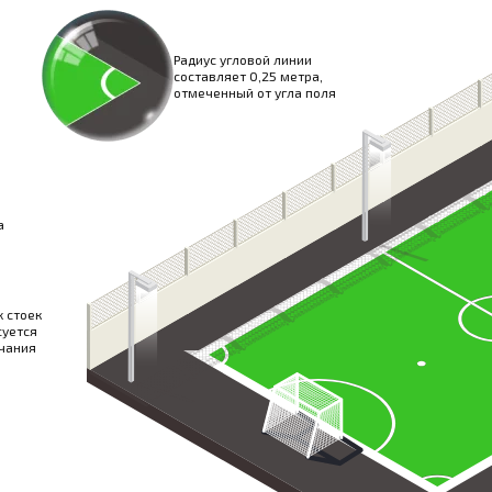
Радиус угловой линии
составляет 0,25 метра,
отмеченный от угла поля
а
 стоек
суется
нчания