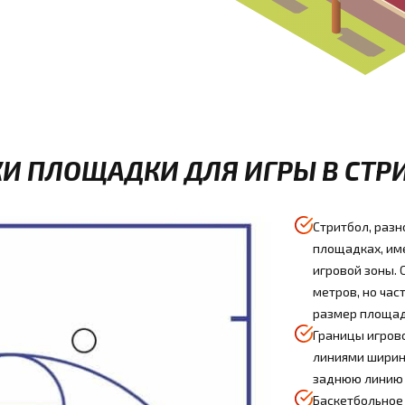
И ПЛОЩАДКИ ДЛЯ ИГРЫ В СТР
Стритбол, разн
площадках, им
игровой зоны.
метров, но ча
размер площад
Границы игров
линиями ширино
заднюю линию
Баскетбольное 