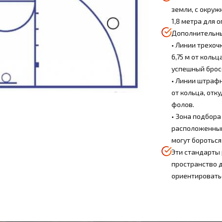
земли, с окруж
1,8 метра для 
Дополнительны
• Линии трехоч
6,75 м от кольц
успешный бросо
• Линии штрафн
от кольца, отк
фолов.
• Зона подбора
расположенными
могут бороться
Эти стандарты
пространство д
ориентировать