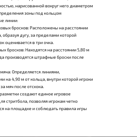
ностью, нарисованной вокруг него диаметром
определения зоны под кольцом
е линии:
ковых бросков: Расположены на расстоянии
а, образуя дугу, за пределами которой
к оценивается в три очка.
ых бросков: Находятся на расстоянии 5,80 м
уда производятся штрафные броски после
 мяча: Определяется линиями,
 на 4,90 м от кольца, внутри которой игроки
 за мяч после отскока.
 разметки создают единое игровое
ля стритбола, позволяя игрокам четко
ся на площадке и соблюдать правила игры