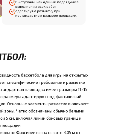
Выступаем, как единый подрядчик в
выполнении всех работ
Адаптируем разметку при
нестандартном размере площадки.
ИТБОЛ:
овидность баскетбола для игры на открытых
еет специфические требования к разметке
 Стандартная площадка имеет размеры 11x15
сто размеры адаптируют под фактический
ки. Основные элементы разметки включают:
ой зоны: Четко обозначены обычно белыми
й 5 см, включая линии боковых границ и
 площадки
кольцо: Фиксируется на высоте 3,05 м от