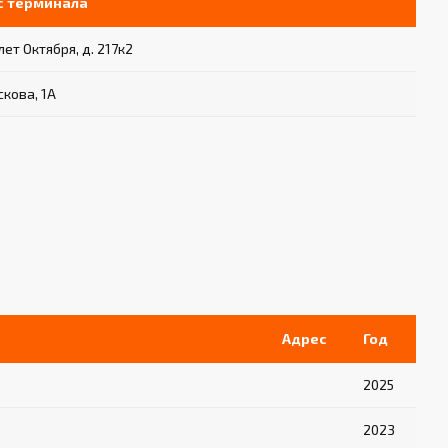
с терминала
 лет Октября, д. 217к2
скова, 1А
Адрес
Год
2025
2023