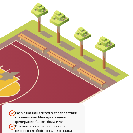
Разметка наносится в соответствии
с правилами Международной
федерации баскетбола FIBA
Все контуры и линии отчётливо
видны из любой точки площадки.