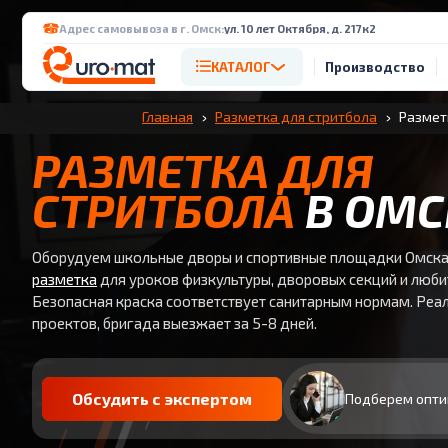
Адрес самовывоза в г. Омск:
ул. 10 лет Октября, д. 217к2
КАТАЛОГ
Производство
Главная
Разметка для стритбола
Разметк
РАЗМЕТКА ДЛЯ
СТРИТБОЛА
В ОМС
Оборудуем школьные дворы и спортивные площадки Омска
разметка
для уроков физкультуры, дворовых секций и люби
Безопасная краска соответствует санитарным нормам. Реа
проектов, бригада выезжает за 5-8 дней.
Обсудить с экспертом
Подберем опти