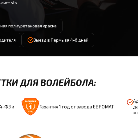
лист.xls
ная полиуретановая краска
водителя
Выезд в Пермь за 4-6 дней
ТКИ ДЛЯ ВОЛЕЙБОЛА:
Ад
44-ФЗ и
Гарантия 1 год от завода ЕВРОМАТ
да
«