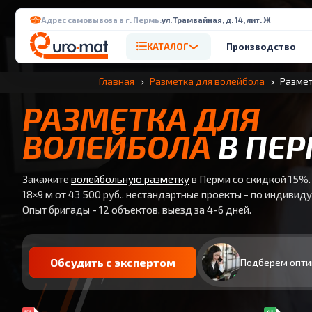
Адрес самовывоза в г. Пермь:
ул. Трамвайная, д. 14, лит. Ж
КАТАЛОГ
Производство
Главная
Разметка для волейбола
Размет
РАЗМЕТКА ДЛЯ
ВОЛЕЙБОЛА
В ПЕ
Закажите
волейбольную разметку
в Перми со скидкой 15%.
18×9 м от 43 500 руб., нестандартные проекты - по индивид
Опыт бригады - 12 объектов, выезд за 4-6 дней.
Обсудить с экспертом
Подберем опти