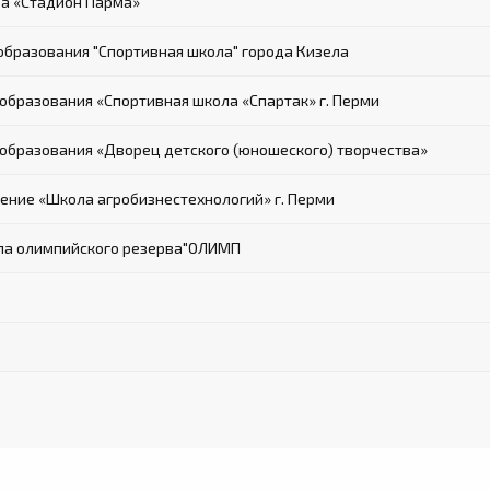
а «Стадион Парма»
бразования "Спортивная школа" города Кизела
бразования «Спортивная школа «Спартак» г. Перми
бразования «Дворец детского (юношеского) творчества»
ние «Школа агробизнестехнологий» г. Перми
ла олимпийского резерва"ОЛИМП