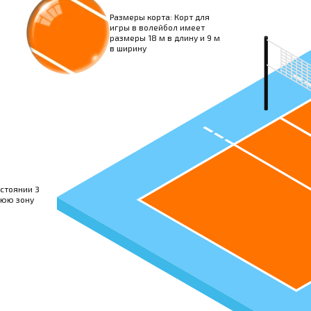
Размеры корта: Корт для
игры в волейбол имеет
размеры 18 м в длину и 9 м
в ширину
стоянии 3
нюю зону