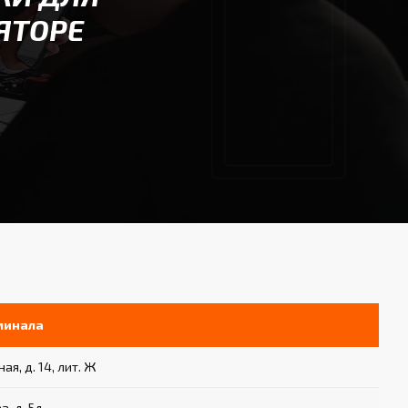
ЯТОРЕ
минала
ая, д. 14, лит. Ж
а, д. 5д