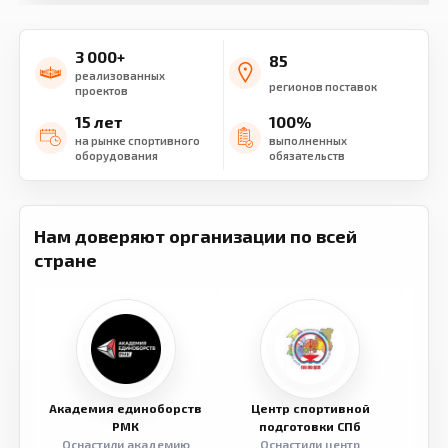
3 000+
85
реализованных
регионов поставок
проектов
15 лет
100%
на рынке спортивного
выполненных
оборудования
обязательств
Нам доверяют организации по всей
стране
Академия единоборств
Центр спортивной
Семе
РМК
подготовки СПб
Оснастили академию
Оснастили центр
Обор