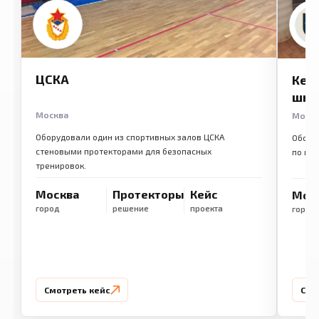
ЦСКА
Кем
шко
Москва
Моск
Оборудовали один из спортивных залов ЦСКА
Обору
стеновыми протекторами для безопасных
по ме
тренировок.
Москва
Протекторы
Кейс
Мос
город
решение
проекта
город
Смотреть кейс
Смо