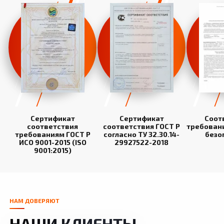
Сертификат
Сертификат
Соот
соответствия
соответствия ГОСТ Р
требован
требованиям ГОСТ Р
согласно ТУ 32.30.14-
безо
ИСО 9001-2015 (ISO
29927522-2018
9001:2015)
НАМ ДОВЕРЯЮТ
НАШИ КЛИЕНТЫ