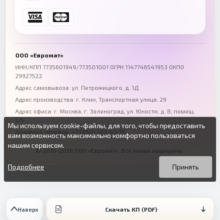
Ростов-на-Дону
Краснодар
+7 (863) 333-50-75
+7 (861) 212-12-91
Воронеж
Пермь
+7 (473) 211-78-90
+7 (342) 264-04-62
ООО «Евромат»
Волгоград
Омск
ИНН/КПП 7735601949/773501001 ОГРН 1147746541953 ОКПО
29927522
+7 (844) 261-36-12
+7 (381) 269-95-70
Адрес самовывоза: ул. Петрожицкого, д. 1Д
Адрес производства: г. Клин, Транспортная улица, 29
Адрес офиса:
г. Москва, г. Зеленоград
,
ул. Юности, д. 8, помещ.
1/5
Мы используем cookie-файлы, для того, чтобы предоставить
Основной телефон:
+7 (863) 333-50-75
вам возможность максимально комфортно пользоваться
нашим сервисом.
© 2010-2026 ООО «Евромат». Все права защищены.
Вы можете подробнее прочитать о cookie-файлах в открытых
Продолжая пользоваться данным сайтом без изменения
источниках или изменить настройки своего браузера.
настроек вы даете согласие на использование ваших cookie-
Подробнее
Принять
файлов.
Скачать КП (PDF)
Наверх