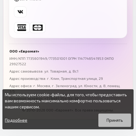
Самара
Уфа
+7 (846) 254-54-32
+7 (347) 211-94-40
Ростов-на-Дону
Краснодар
+7 (863) 333-50-75
+7 (861) 212-12-91
Воронеж
Пермь
+7 (473) 211-78-90
+7 (342) 264-04-62
ООО «Евромат»
Волгоград
Омск
ИНН/КПП 7735601949/773501001 ОГРН 1147746541953 ОКПО
29927522
+7 (844) 261-36-12
+7 (381) 269-95-70
Адрес самовывоза: ул. Товарная, д. 8с1
Адрес производства: г. Клин, Транспортная улица, 29
Адрес офиса:
г. Москва, г. Зеленоград
,
ул. Юности, д. 8, помещ.
1/5
Мы используем cookie-файлы, для того, чтобы предоставить
Основной телефон:
+7 (846) 254-54-32
вам возможность максимально комфортно пользоваться
нашим сервисом.
© 2010-2026 ООО «Евромат». Все права защищены.
Вы можете подробнее прочитать о cookie-файлах в открытых
Продолжая пользоваться данным сайтом без изменения
источниках или изменить настройки своего браузера.
настроек вы даете согласие на использование ваших cookie-
Подробнее
Принять
файлов.