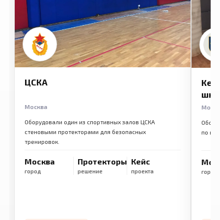
ЦСКА
Кем
шко
Москва
Моск
Оборудовали один из спортивных залов ЦСКА
Обору
стеновыми протекторами для безопасных
по ме
тренировок.
Москва
Протекторы
Кейс
Мос
город
решение
проекта
город