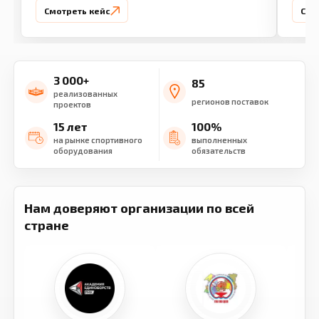
Смотреть кейс
Смо
3 000+
85
реализованных
регионов поставок
проектов
15 лет
100%
на рынке спортивного
выполненных
оборудования
обязательств
Нам доверяют организации по всей
стране