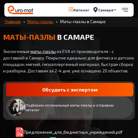
Самара
Каталог
Главная
Маты-пазлы
Маты-пазлы в Самаре
МАТЫ-ПАЗЛЫ
В САМАРЕ
Экологичные
маты-пазлы
из EVA от производителя - с
доставкой в Самару. Покрытие идеально для фитнеса и детских
площадок: мягкий, гипоаллергенный материал, быстрая сборка
и разборка. Доставим за 2-4 дня, уже оснащено 20 объектов.
Обсудить с экспертом
Подберем оптимальный маты-пазлы и отправим
каталог
Предложение_для_бюджетных_учреждений.pdf