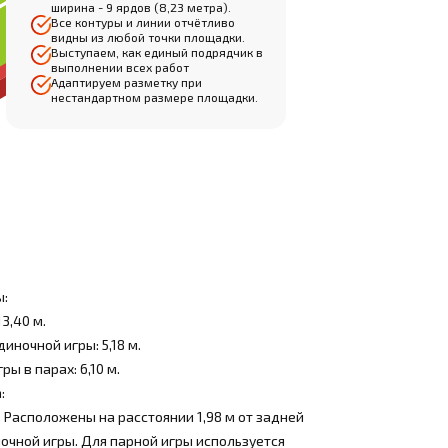
ширина - 9 ярдов (8,23 метра).
Все контуры и линии отчётливо
видны из любой точки площадки.
Выступаем, как единый подрядчик в
выполнении всех работ
Адаптируем разметку при
нестандартном размере площадки.
ы:
13,40 м.
иночной игры: 5,18 м.
ры в парах: 6,10 м.
:
: Расположены на расстоянии 1,98 м от задней
очной игры. Для парной игры используется