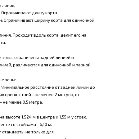
 линия.
: Ограничивают длину корта.
и: Ограничивают ширину корта для одиночной
линия: Проходит вдоль корта, делит его на
ти.
 зоны, ограничены задней линией и
инией, различаются для одиночной и парной
е зоны:
: Минимальное расстояние от задней линии до
их препятствий - не менее 2 метров, от
- не менее 0,5 метра.
а высоте 1,524 м в центре и 1,55 м у стоек.
сте со стойками - 6,10 м.
 стандарты не только для