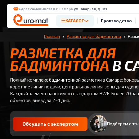
Адрес самовывоза в г. Самара:
ул. Товарная, д. 8с1
КАТАЛОГ
Производство
Главная
Разметка для бадминтона
Разме
РАЗМЕТКА ДЛЯ
БАДМИНТОНА
В С
Полный комплекс
бадминтонной разметки
в Самаре: боковы
короткие линии подачи, центральная линия, зоны для одино
Каждый элемент наносим по стандартам BWF. Более 20 за
объектов, выезд за 2-4 дня.
Обсудить с экспертом
Подберем опти