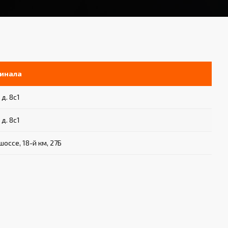
инала
 д. 8с1
 д. 8с1
оссе, 18-й км, 27Б