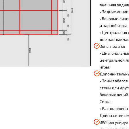
внешняя задняя
• Задние линии
• Боковые лини
и парной игры.
• Центральная 
две равные час
Зоны подачи:
• Диагональные
центральной л
игры.
Дополнительны
• Зоны забегов
стены или друг
боковых линий 
Сетка:
• Расположена н
Длина сетки вме
BWF регулирует