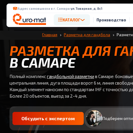
Адрес самовывоза в г. Самара:
ул. Товарная, д. 8с1
КАТАЛОГ
Производство
Главная
Разметка для гандбола
Разметк
РАЗМЕТКА ДЛЯ Г
В САМАРЕ
Полный комплекс
гандбольной разметки
в Самаре: боковые
центральная линия, дуга площади ворот 6 м, линия свободн
Каждый элемент наносим по стандартам IHF с точностью д
Более 20 объектов, выезд за 2-4 дня.
Обсудить с экспертом
Подберем опти