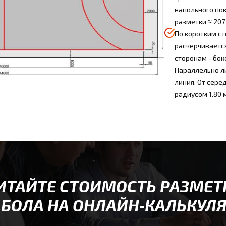
напольного по
разметки ≈ 207 
По коротким с
расчерчиваетс
сторонам - бок
Параллельно л
линия. От сере
радиусом 1.80 
ИТАЙТЕ СТОИМОСТЬ РАЗМЕТ
БОЛА НА ОНЛАЙН‑КАЛЬКУЛ