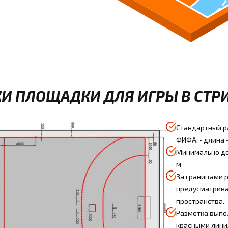
И ПЛОЩАДКИ ДЛЯ ИГРЫ В СТР
Стандартный р
ФИФА: • длина -
Минимально доп
м
За границами 
предусматрива
пространства.
Разметка выпо
красными лини