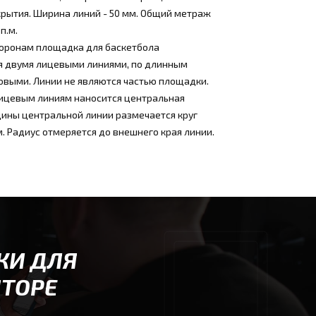
крытия. Ширина линий - 50 мм. Общий метраж
п.м.
торонам площадка для баскетбола
я двумя лицевыми линиями, по длинным
овыми. Линии не являются частью площадки.
ицевым линиям наносится центральная
дины центральной линии размечается круг
м. Радиус отмеряется до внешнего края линии.
КИ ДЛЯ
ЯТОРЕ