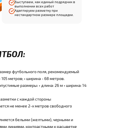
Выступаем, как единый подрядчик в
выполнении всех работ
Адаптируем разметку при
нестандартном размере площадки.
ИТБОЛ:
азмер футбольного поля, рекомендуемый
 105 метров; • ширина - 68 метров.
устимые размеры: • длина: 26 м • ширина: 14
разметки с каждой стороны
ется не менее 2-х метров свободного
лняется белыми (желтыми), черными и
ями линиями, контрастными к расцветке