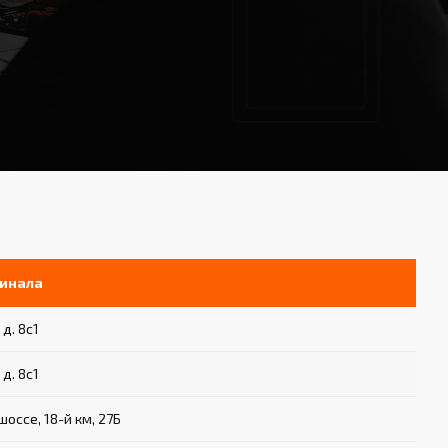
инала
 д. 8с1
 д. 8с1
оссе, 18-й км, 27Б