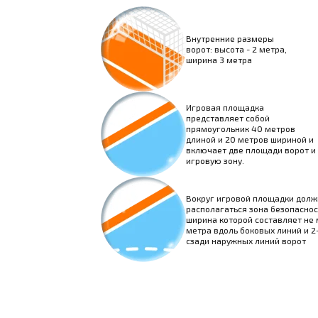
Внутренние размеры
ворот: высота - 2 метра,
ширина 3 метра
Игровая площадка
представляет собой
прямоугольник 40 метров
длиной и 20 метров шириной и
включает две площади ворот и
игровую зону.
Вокруг игровой площадки долж
располагаться зона безопаснос
ширина которой составляет не 
метра вдоль боковых линий и 2
сзади наружных линий ворот