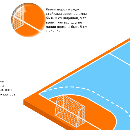
Линии ворот между
стойками ворот должны
быть 8 см шириной, в то
время как все другие
линии должны быть 5 см
шириной
на
ти,
менее 1
-х метров