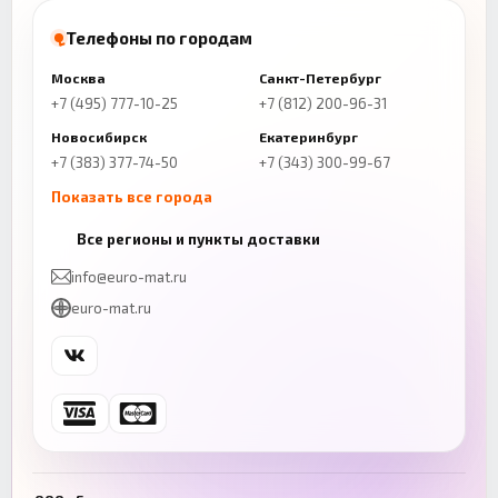
Телефоны по городам
Москва
Санкт-Петербург
+7 (495) 777-10-25
+7 (812) 200-96-31
Новосибирск
Екатеринбург
+7 (383) 377-74-50
+7 (343) 300-99-67
Показать все города
Казань
Нижний Новгород
Все регионы и пункты доставки
+7 (843) 206-01-30
+7 (831) 262-65-43
info@euro-mat.ru
Челябинск
Красноярск
euro-mat.ru
+7 (343) 300-99-67
+7 (391) 216-86-12
Самара
Уфа
+7 (846) 254-54-32
+7 (347) 211-94-40
Ростов-на-Дону
Краснодар
+7 (863) 333-50-75
+7 (861) 212-12-91
Воронеж
Пермь
+7 (473) 211-78-90
+7 (342) 264-04-62