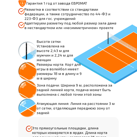
Гарантия 1 год от завода ЕВРОМАТ
Разметка в соответствии со стандартами
федерации, а также сотрудничество по 44-ФЗ и
223-ФЗ для гос. учреждений
Адаптируем разметку под любой размер зала даже
в нестандартном или «несимметричном» проекте
Высота сетки:
Установлена на
высоте 2,43 м для
мужчин и 2,24 м для
женщин
Размеры корта: Корт для
игры в волейбол имеет
размеры 18 м в длину и 9
м в ширину
Зона подачи: Ширина 9 м, расположена за
задней линией корта, подача может быть
выполнена с любой точки этой зоны
Атакующая линия: Линия на расстоянии 3 м
от сетки, отделяющая переднюю зону от
задней
Это прямоугольные площадки, длина
которых измеряется в ярдах. Длина корта