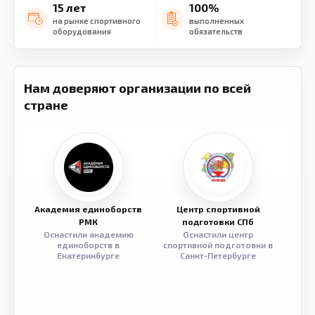
15 лет
100%
на рынке спортивного
выполненных
оборудования
обязательств
Нам доверяют организации по всей
стране
Академия единоборств
Центр спортивной
Семе
РМК
подготовки СПб
Оснастили академию
Оснастили центр
Обор
единоборств в
спортивной подготовки в
разв
Екатеринбурге
Санкт-Петербурге