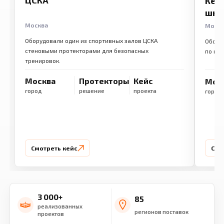
ЦСКА
Кем
шко
Москва
Моск
Оборудовали один из спортивных залов ЦСКА
Обору
стеновыми протекторами для безопасных
по ме
тренировок.
Москва
Протекторы
Кейс
Мос
город
решение
проекта
город
Смотреть кейс
Смо
3 000+
85
реализованных
регионов поставок
проектов