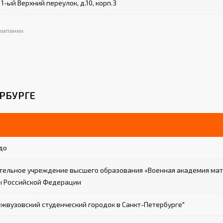
1-ый Верхний переулок, д.10, корп.3
омпании.
РБУРГЕ
до
тельное учреждение высшего образования «Военная академия мат
ны Российской Федерации
вузовский студенческий городок в Санкт-Петербурге"