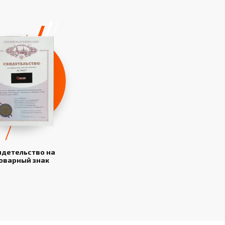
идетельство на
оварный знак