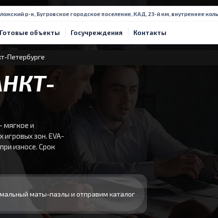
ложский р-н, Бугровское городское поселение, КАД, 23-й км, внутреннее коль
Готовые объекты
Госучреждения
Контакты
кт-Петербурге
АНКТ-
- мягкое и
х игровых зон. EVA-
при износе. Срок
мальный маты-пазлы и отправим каталог