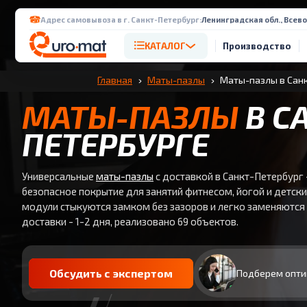
Адрес самовывоза в г. Санкт-Петербург:
Ленинградская обл., Всево
КАТАЛОГ
Производство
Главная
Маты-пазлы
Маты-пазлы в Сан
МАТЫ-ПАЗЛЫ
В С
ПЕТЕРБУРГЕ
Универсальные
маты-пазлы
с доставкой в Санкт-Петербург 
безопасное покрытие для занятий фитнесом, йогой и детски
модули стыкуются замком без зазоров и легко заменяются 
доставки - 1-2 дня, реализовано 69 объектов.
Обсудить с экспертом
Подберем опти