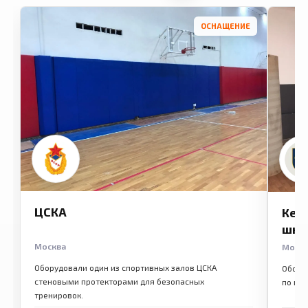
ОСНАЩЕНИЕ
ЦСКА
Кем
шко
Москва
Моск
Оборудовали один из спортивных залов ЦСКА
Обору
стеновыми протекторами для безопасных
по ме
тренировок.