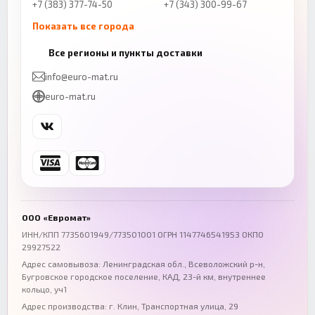
+7 (383) 377-74-50
+7 (343) 300-99-67
Показать все города
Казань
Нижний Новгород
Все регионы и пункты доставки
+7 (843) 206-01-30
+7 (831) 262-65-43
info@euro-mat.ru
Челябинск
Красноярск
euro-mat.ru
+7 (343) 300-99-67
+7 (391) 216-86-12
Самара
Уфа
+7 (846) 254-54-32
+7 (347) 211-94-40
Ростов-на-Дону
Краснодар
+7 (863) 333-50-75
+7 (861) 212-12-91
Воронеж
Пермь
+7 (473) 211-78-90
+7 (342) 264-04-62
ООО «Евромат»
Волгоград
Омск
ИНН/КПП 7735601949/773501001 ОГРН 1147746541953 ОКПО
29927522
+7 (844) 261-36-12
+7 (381) 269-95-70
Адрес самовывоза: Ленинградская обл., Всеволожский р-н,
Бугровское городское поселение, КАД, 23-й км, внутреннее
кольцо, уч1
Адрес производства: г. Клин, Транспортная улица, 29