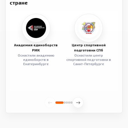
стране
Академия единоборств
Центр спортивной
Семе
РМК
подготовки СПб
Оснастили академию
Оснастили центр
Обор
единоборств в
спортивной подготовки в
разв
Екатеринбурге
Санкт-Петербурге