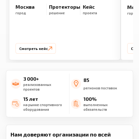
Москва
Протекторы
Кейс
Мос
город
решение
проекта
город
Смотреть кейс
Смо
3 000+
85
реализованных
регионов поставок
проектов
15 лет
100%
на рынке спортивного
выполненных
оборудования
обязательств
Нам доверяют организации по всей