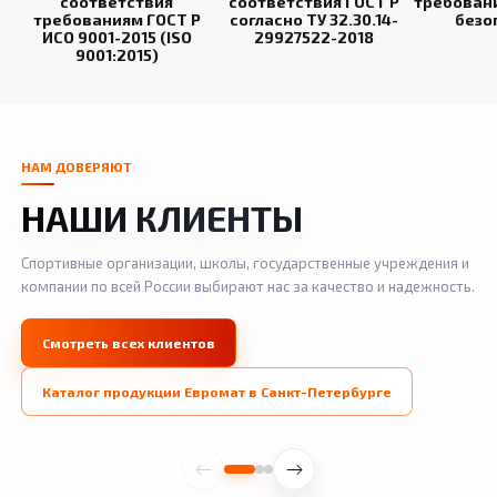
соответствия
соответствия ГОСТ Р
требован
требованиям ГОСТ Р
согласно ТУ 32.30.14-
безо
ИСО 9001-2015 (ISO
29927522-2018
9001:2015)
НАМ ДОВЕРЯЮТ
НАШИ КЛИЕНТЫ
Спортивные организации, школы, государственные учреждения и
компании по всей России выбирают нас за качество и надежность.
Смотреть всех клиентов
Каталог продукции Евромат в Санкт-Петербурге