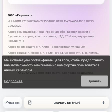
Воронеж
Пермь
+7 (473) 211-78-90
+7 (342) 264-04-62
ООО «Евромат»
Волгоград
Омск
ИНН/КПП 7735601949/773501001 ОГРН 1147746541953 ОКПО
29927522
+7 (844) 261-36-12
+7 (381) 269-95-70
Адрес самовывоза: Ленинградская обл., Всеволожский р-н,
Бугровское городское поселение, КАД, 23-й км, внутреннее
кольцо, уч1
Адрес производства: г. Клин, Транспортная улица, 29
Адрес офиса:
г. Москва, г. Зеленоград
,
ул. Юности, д. 8, помещ.
1/5
Мы используем cookie-файлы, для того, чтобы предоставить
Основной телефон:
+7 (812) 200-96-31
вам возможность максимально комфортно пользоваться
нашим сервисом.
© 2010-2026 ООО «Евромат». Все права защищены.
Вы можете подробнее прочитать о cookie-файлах в открытых
Продолжая пользоваться данным сайтом без изменения
источниках или изменить настройки своего браузера.
настроек вы даете согласие на использование ваших cookie-
Подробнее
Принять
файлов.
Скачать КП (PDF)
Наверх