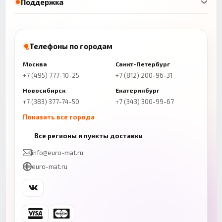
Поддержка
Телефоны по городам
Москва
Санкт-Петербург
+7 (495) 777-10-25
+7 (812) 200-96-31
Новосибирск
Екатеринбург
+7 (383) 377-74-50
+7 (343) 300-99-67
Показать все города
Казань
Нижний Новгород
Все регионы и пункты доставки
+7 (843) 206-01-30
+7 (831) 262-65-43
info@euro-mat.ru
Челябинск
Красноярск
euro-mat.ru
+7 (343) 300-99-67
+7 (391) 216-86-12
Самара
Уфа
+7 (846) 254-54-32
+7 (347) 211-94-40
Ростов-на-Дону
Краснодар
+7 (863) 333-50-75
+7 (861) 212-12-91