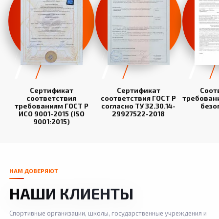
Сертификат
Сертификат
Соот
соответствия
соответствия ГОСТ Р
требован
требованиям ГОСТ Р
согласно ТУ 32.30.14-
безо
ИСО 9001-2015 (ISO
29927522-2018
9001:2015)
НАМ ДОВЕРЯЮТ
НАШИ КЛИЕНТЫ
Спортивные организации, школы, государственные учреждения и