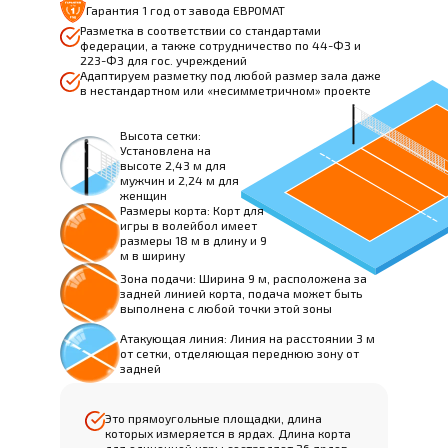
Гарантия 1 год от завода ЕВРОМАТ
Разметка в соответствии со стандартами
федерации, а также сотрудничество по 44-ФЗ и
223-ФЗ для гос. учреждений
Адаптируем разметку под любой размер зала даже
в нестандартном или «несимметричном» проекте
Высота сетки:
Установлена на
высоте 2,43 м для
мужчин и 2,24 м для
женщин
Размеры корта: Корт для
игры в волейбол имеет
размеры 18 м в длину и 9
м в ширину
Зона подачи: Ширина 9 м, расположена за
задней линией корта, подача может быть
выполнена с любой точки этой зоны
Атакующая линия: Линия на расстоянии 3 м
от сетки, отделяющая переднюю зону от
задней
Это прямоугольные площадки, длина
которых измеряется в ярдах. Длина корта