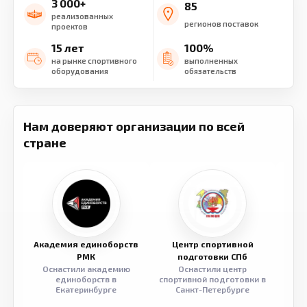
3 000+
85
реализованных
регионов поставок
проектов
15 лет
100%
на рынке спортивного
выполненных
оборудования
обязательств
Нам доверяют организации по всей
стране
Академия единоборств
Центр спортивной
Семе
РМК
подготовки СПб
Оснастили академию
Оснастили центр
Обор
единоборств в
спортивной подготовки в
разв
Екатеринбурге
Санкт-Петербурге