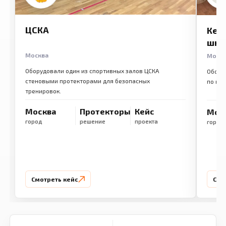
ЦСКА
Кем
шко
Москва
Моск
Оборудовали один из спортивных залов ЦСКА
Обору
стеновыми протекторами для безопасных
по ме
тренировок.
Москва
Протекторы
Кейс
Мос
город
решение
проекта
город
Смотреть кейс
Смо