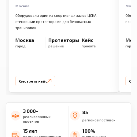
Москва
Моск
Оборудовали один из спортивных залов ЦСКА
Обору
стеновыми протекторами для безопасных
по ме
тренировок.
Москва
Протекторы
Кейс
Мос
город
решение
проекта
город
Смотреть кейс
Смо
3 000+
85
реализованных
регионов поставок
проектов
15 лет
100%
на рынке спортивного
выполненных