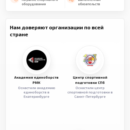
оборудования
обязательств
Нам доверяют организации по всей
стране
Академия единоборств
Центр спортивной
Семе
РМК
подготовки СПб
Оснастили академию
Оснастили центр
Обор
единоборств в
спортивной подготовки в
разв
Екатеринбурге
Санкт-Петербурге