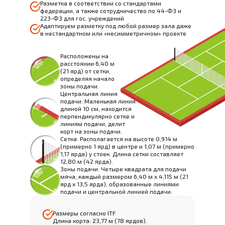
Разметка в соответствии со стандартами
федерации, а также сотрудничество по 44-ФЗ и
223-ФЗ для гос. учреждений
Адаптируем разметку под любой размер зала даже
в нестандартном или «несимметричном» проекте
Расположены на
расстоянии 6,40 м
(21 ярд) от сетки,
определяя начало
зоны подачи.
Центральная линия
подачи: Маленькая линия
длиной 10 см, находится
перпендикулярно сетке и
линиям подачи, делит
корт на зоны подачи.
Сетка: Располагается на высоте 0,914 м
(примерно 1 ярд) в центре и 1,07 м (примерно
1,17 ярда) у стоек. Длина сетки составляет
12,80 м (42 ярда).
Зоны подачи: Четыре квадрата для подачи
мяча, каждый размером 6,40 м x 4,115 м (21
ярд x 13,5 ярда), образованные линиями
подачи и центральной линией подачи.
Размеры согласно ITF
Длина корта: 23,77 м (78 ярдов).