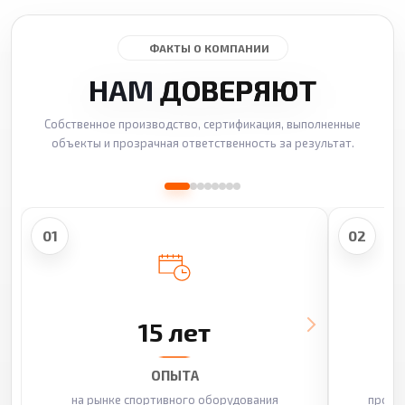
ФАКТЫ О КОМПАНИИ
НАМ
ДОВЕРЯЮТ
Собственное производство, сертификация, выполненные
объекты и прозрачная ответственность за результат.
01
02
15 лет
ОПЫТА
на рынке спортивного оборудования
произ