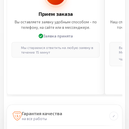
Прием заказа
Вы оставляете заявку удобным способом - по
Наш специ
телефону, на сайте или в мессенджере.
точные
Заявка принята
Мы стараемся ответить на любую заявку в
Выпол
течение 15 минут
Москв
Через
Гарантия качества
на все работы