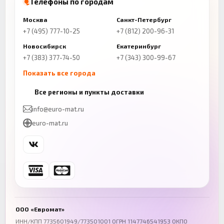
Телефоны по городам
Москва
Санкт-Петербург
+7 (495) 777-10-25
+7 (812) 200-96-31
Новосибирск
Екатеринбург
+7 (383) 377-74-50
+7 (343) 300-99-67
Показать все города
Казань
Нижний Новгород
Все регионы и пункты доставки
+7 (843) 206-01-30
+7 (831) 262-65-43
info@euro-mat.ru
Челябинск
Красноярск
euro-mat.ru
+7 (343) 300-99-67
+7 (391) 216-86-12
Самара
Уфа
+7 (846) 254-54-32
+7 (347) 211-94-40
Ростов-на-Дону
Краснодар
+7 (863) 333-50-75
+7 (861) 212-12-91
Воронеж
Пермь
+7 (473) 211-78-90
+7 (342) 264-04-62
ООО «Евромат»
Волгоград
Омск
ИНН/КПП 7735601949/773501001 ОГРН 1147746541953 ОКПО