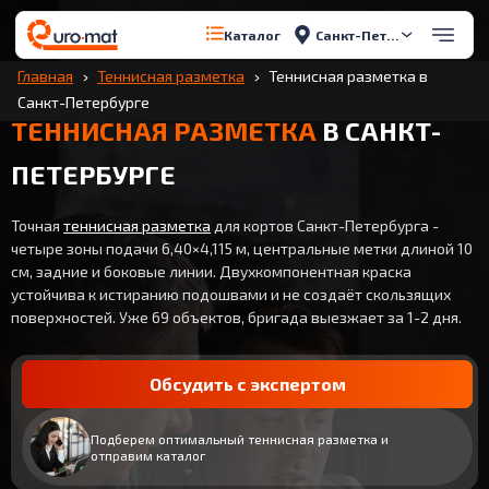
Санкт-Петербург
Каталог
Главная
Теннисная разметка
Теннисная разметка в
Санкт-Петербурге
ТЕННИСНАЯ РАЗМЕТКА
В САНКТ-
ПЕТЕРБУРГЕ
Точная
теннисная разметка
для кортов Санкт-Петербурга -
четыре зоны подачи 6,40×4,115 м, центральные метки длиной 10
см, задние и боковые линии. Двухкомпонентная краска
устойчива к истиранию подошвами и не создаёт скользящих
поверхностей. Уже 69 объектов, бригада выезжает за 1-2 дня.
Обсудить с экспертом
Подберем оптимальный теннисная разметка и
отправим каталог