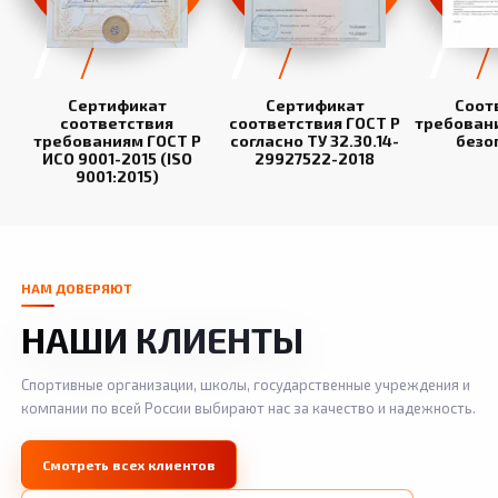
Сертификат
Сертификат
Соот
соответствия
соответствия ГОСТ Р
требован
требованиям ГОСТ Р
согласно ТУ 32.30.14-
безо
ИСО 9001-2015 (ISO
29927522-2018
9001:2015)
НАМ ДОВЕРЯЮТ
НАШИ КЛИЕНТЫ
Спортивные организации, школы, государственные учреждения и
компании по всей России выбирают нас за качество и надежность.
Смотреть всех клиентов