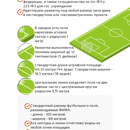
федерации, а также сотрудничество по 44-ФЗ и
223-ФЗ для гос. учреждений
Адаптируем разметку под любой размер зала даже
в нестандартном или «несимметричном» проекте
В каждом углу поля
нарисован угловой
сектор с радиусом 1
метр.
Разметка выполняется
линиями шириной до 12
сантиметров (5 дюймов)
Стандартная длина штрафной площади -
40,32 метра (44 ярда). Стандартная ширина -
16,5 метра (18 ярдов)
Центральная линия разделяет поле на две
равные части с центральным кругом
радиусом 9,15 метра
Стандартный размер футбольного поля,
рекомендуемый ФИФА:
• длина - 105 метров;
• ширина - 68 метров.
Все контуры и линии отчётливо видны из
любой точки площадки.