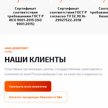
Сертификат
Сертификат
Соот
соответствия
соответствия ГОСТ Р
требован
требованиям ГОСТ Р
согласно ТУ 32.30.14-
безо
ИСО 9001-2015 (ISO
29927522-2018
9001:2015)
НАМ ДОВЕРЯЮТ
НАШИ КЛИЕНТЫ
Спортивные организации, школы, государственные учреждения и
компании по всей России выбирают нас за качество и надежность.
Смотреть всех клиентов
Каталог продукции Евромат в Уфе