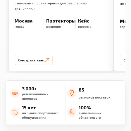
стеновыми протекторами для безопасных
по ме
тренировок.
Москва
Протекторы
Кейс
Мос
город
решение
проекта
город
Смотреть кейс
Смо
3 000+
85
реализованных
регионов поставок
проектов
15 лет
100%
на рынке спортивного
выполненных
оборудования
обязательств