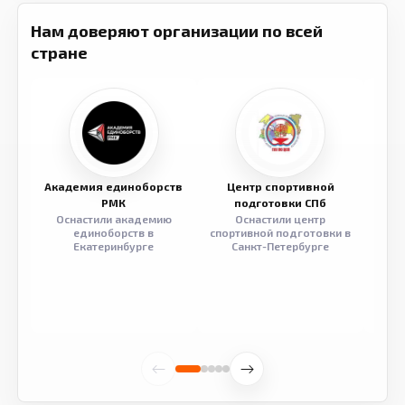
Нам доверяют организации по всей
стране
Академия единоборств
Центр спортивной
Семе
РМК
подготовки СПб
Оснастили академию
Оснастили центр
Обор
единоборств в
спортивной подготовки в
разв
Екатеринбурге
Санкт-Петербурге