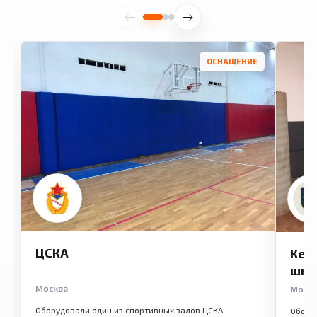
ОСНАЩЕНИЕ
ЦСКА
Кем
шко
Москва
Моск
Оборудовали один из спортивных залов ЦСКА
Обору