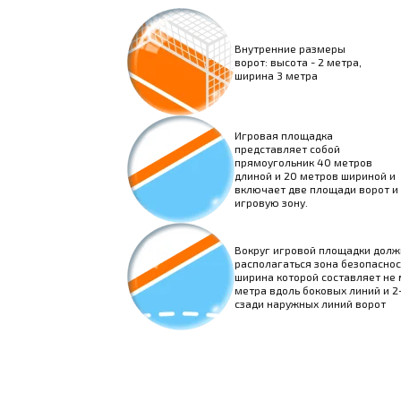
Внутренние размеры
ворот: высота - 2 метра,
ширина 3 метра
Игровая площадка
представляет собой
прямоугольник 40 метров
длиной и 20 метров шириной и
включает две площади ворот и
игровую зону.
Вокруг игровой площадки долж
располагаться зона безопаснос
ширина которой составляет не 
метра вдоль боковых линий и 2
сзади наружных линий ворот