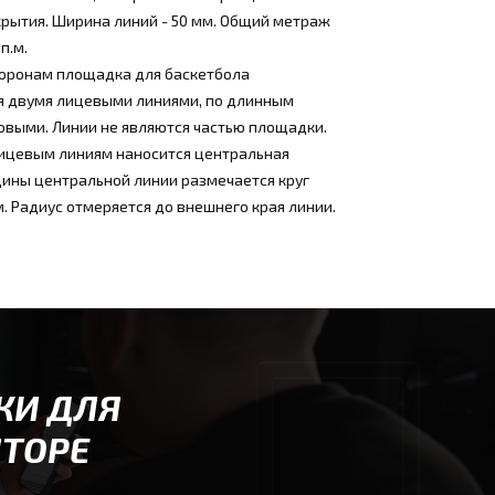
крытия. Ширина линий - 50 мм. Общий метраж
п.м.
торонам площадка для баскетбола
я двумя лицевыми линиями, по длинным
овыми. Линии не являются частью площадки.
ицевым линиям наносится центральная
дины центральной линии размечается круг
м. Радиус отмеряется до внешнего края линии.
КИ ДЛЯ
ЯТОРЕ