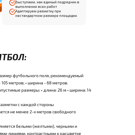
Выступаем, как единый подрядчик в
выполнении всех работ
Адаптируем разметку при
нестандартном размере площадки.
ИТБОЛ:
азмер футбольного поля, рекомендуемый
 105 метров; • ширина - 68 метров.
устимые размеры: • длина: 26 м • ширина: 14
разметки с каждой стороны
ется не менее 2-х метров свободного
лняется белыми (желтыми), черными и
ями линиями, контрастными к расцветке