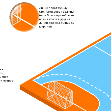
Линии ворот между
стойками ворот должны
быть 8 см шириной, в то
время как все другие
линии должны быть 5 см
шириной
на
ти,
менее 1
-х метров