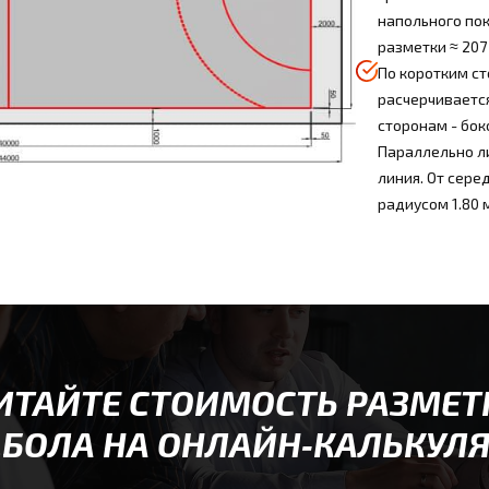
напольного по
разметки ≈ 207 
По коротким с
расчерчиваетс
сторонам - бок
Параллельно л
линия. От сере
радиусом 1.80 
ИТАЙТЕ СТОИМОСТЬ РАЗМЕТ
БОЛА НА ОНЛАЙН‑КАЛЬКУЛ