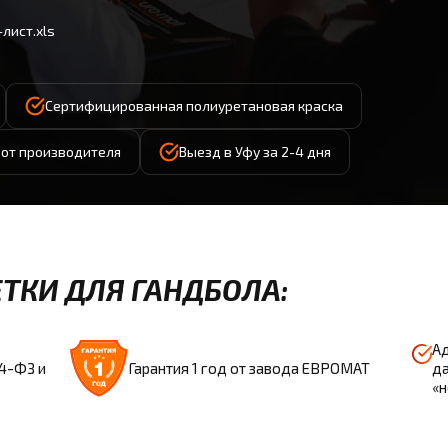
лист.xls
Сертифицированная полиуретановая краска
д от производителя
Выезд в Уфу за 2-4 дня
ТКИ ДЛЯ ГАНДБОЛА:
Ад
44-ФЗ и
Гарантия 1 год от завода ЕВРОМАТ
да
«