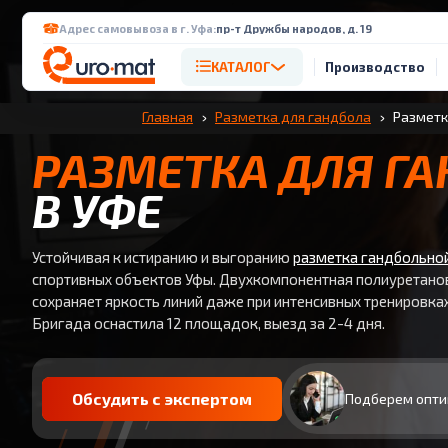
Адрес самовывоза в г. Уфа:
пр-т Дружбы народов, д. 19
КАТАЛОГ
Производство
Главная
Разметка для гандбола
Разметк
РАЗМЕТКА ДЛЯ Г
В УФЕ
Устойчивая к истиранию и выгоранию
разметка гандбольно
спортивных объектов Уфы. Двухкомпонентная полиуретано
сохраняет яркость линий даже при интенсивных тренировках
Бригада оснастила 12 площадок, выезд за 2-4 дня.
Обсудить с экспертом
Подберем опти