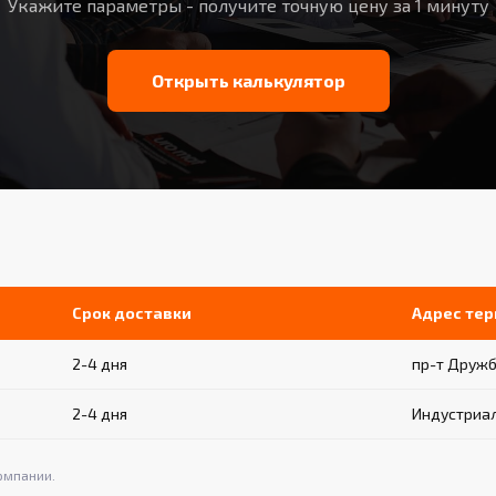
Укажите параметры - получите точную цену за 1 минуту
Открыть калькулятор
Срок доставки
Адрес те
2-4 дня
пр-т Дружб
2-4 дня
Индустриал
омпании.