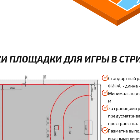
И ПЛОЩАДКИ ДЛЯ ИГРЫ В СТР
Стандартный р
ФИФА: • длина -
Минимально доп
м
За границами 
предусматрива
пространства.
Разметка выпо
красными лини