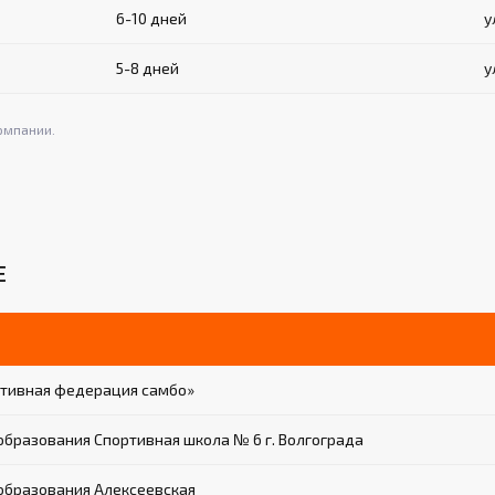
6-10 дней
у
5-8 дней
у
омпании.
Е
ртивная федерация самбо»
разования Спортивная школа № 6 г. Волгограда
образования Алексеевская