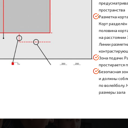
предусматрива
пространства
Разметка корта
Корт разделён 
половина корт
на расстоянии 
Линии разметки
контрастирующ
Зона подачи: Р
простирается п
Безопасная зон
и должны собл
по волейболу. 
размеры зала