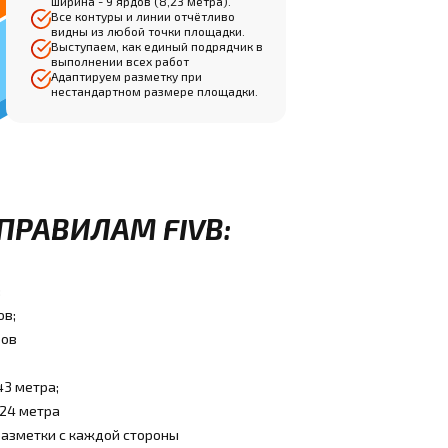
ширина - 9 ярдов (8,23 метра).
Все контуры и линии отчётливо
видны из любой точки площадки.
Выступаем, как единый подрядчик в
выполнении всех работ
Адаптируем разметку при
нестандартном размере площадки.
ПРАВИЛАМ FIVB:
:
ов;
ров
43 метра;
,24 метра
разметки с каждой стороны