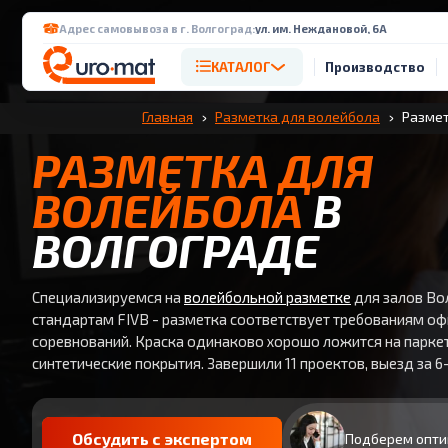
Адрес самовывоза в г. Волгоград:
ул. им. Неждановой, 6А
КАТАЛОГ
Производство
Главная
Разметка для волейбола
Размет
РАЗМЕТКА ДЛЯ
ВОЛЕЙБОЛА
В
ВОЛГОГРАДЕ
Специализируемся на
волейбольной разметке
для залов Во
стандартам FIVB - разметка соответствует требованиям о
соревнований. Краска одинаково хорошо ложится на паркет
синтетические покрытия. Завершили 11 проектов, выезд за 6-
Обсудить с экспертом
Подберем опти