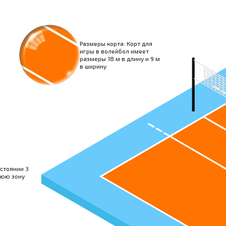
Размеры корта: Корт для
игры в волейбол имеет
размеры 18 м в длину и 9 м
в ширину
стоянии 3
нюю зону