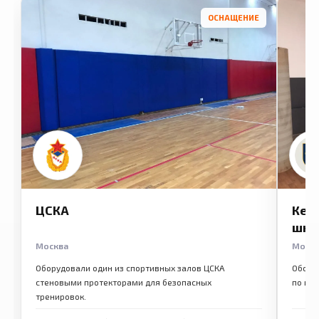
ОСНАЩЕНИЕ
ЦСКА
Кем
шко
Москва
Моск
Оборудовали один из спортивных залов ЦСКА
Обору
стеновыми протекторами для безопасных
по ме
тренировок.