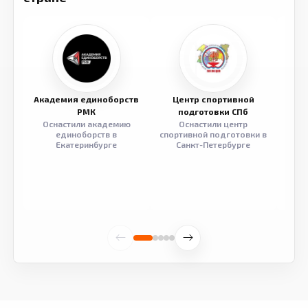
Академия единоборств
Центр спортивной
Семе
РМК
подготовки СПб
Оснастили академию
Оснастили центр
Обор
единоборств в
спортивной подготовки в
разв
Екатеринбурге
Санкт-Петербурге