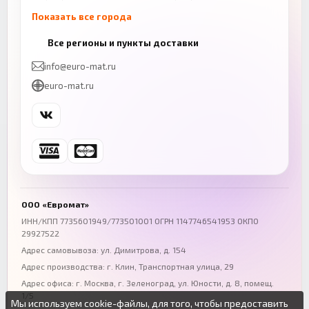
Показать все города
Казань
Нижний Новгород
Все регионы и пункты доставки
+7 (843) 206-01-30
+7 (831) 262-65-43
info@euro-mat.ru
Челябинск
Красноярск
euro-mat.ru
+7 (343) 300-99-67
+7 (391) 216-86-12
Самара
Уфа
+7 (846) 254-54-32
+7 (347) 211-94-40
Ростов-на-Дону
Краснодар
+7 (863) 333-50-75
+7 (861) 212-12-91
Воронеж
Пермь
+7 (473) 211-78-90
+7 (342) 264-04-62
ООО «Евромат»
Волгоград
Омск
ИНН/КПП 7735601949/773501001 ОГРН 1147746541953 ОКПО
29927522
+7 (844) 261-36-12
+7 (381) 269-95-70
Адрес самовывоза: ул. Димитрова, д. 154
Адрес производства: г. Клин, Транспортная улица, 29
Адрес офиса:
г. Москва, г. Зеленоград
,
ул. Юности, д. 8, помещ.
1/5
Мы используем cookie-файлы, для того, чтобы предоставить