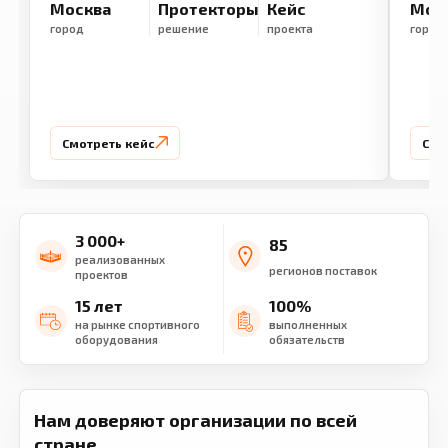
Москва
Протекторы
Кейс
Мос
город
решение
проекта
город
Смотреть кейс
Смо
3 000+
85
реализованных
регионов поставок
проектов
15 лет
100%
на рынке спортивного
выполненных
оборудования
обязательств
Нам доверяют организации по всей
стране