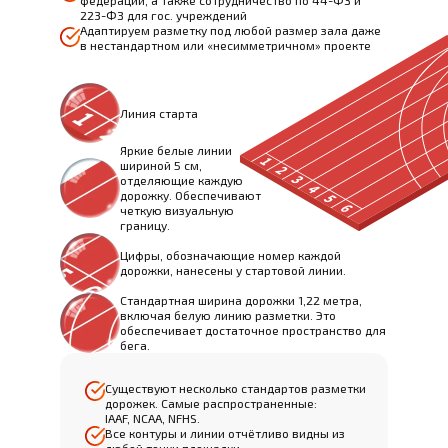
федерации, а также сотрудничество по 44-ФЗ и
223-ФЗ для гос. учреждений
Адаптируем разметку под любой размер зала даже
в нестандартном или «несимметричном» проекте
Линия старта
Яркие белые линии
шириной 5 см,
отделяющие каждую
дорожку. Обеспечивают
четкую визуальную
границу.
Цифры, обозначающие номер каждой
дорожки, нанесены у стартовой линии.
Стандартная ширина дорожки 1,22 метра,
включая белую линию разметки. Это
обеспечивает достаточное пространство для
бега.
Существуют несколько стандартов разметки
дорожек. Самые распространенные:
IAAF, NCAA, NFHS.
Все контуры и линии отчётливо видны из