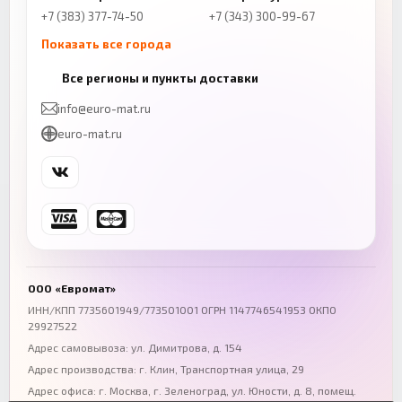
+7 (383) 377-74-50
+7 (343) 300-99-67
Показать все города
Казань
Нижний Новгород
Все регионы и пункты доставки
+7 (843) 206-01-30
+7 (831) 262-65-43
info@euro-mat.ru
Челябинск
Красноярск
euro-mat.ru
+7 (343) 300-99-67
+7 (391) 216-86-12
Самара
Уфа
+7 (846) 254-54-32
+7 (347) 211-94-40
Ростов-на-Дону
Краснодар
+7 (863) 333-50-75
+7 (861) 212-12-91
Воронеж
Пермь
+7 (473) 211-78-90
+7 (342) 264-04-62
ООО «Евромат»
Волгоград
Омск
ИНН/КПП 7735601949/773501001 ОГРН 1147746541953 ОКПО
29927522
+7 (844) 261-36-12
+7 (381) 269-95-70
Адрес самовывоза: ул. Димитрова, д. 154
Адрес производства: г. Клин, Транспортная улица, 29
Адрес офиса:
г. Москва, г. Зеленоград
,
ул. Юности, д. 8, помещ.