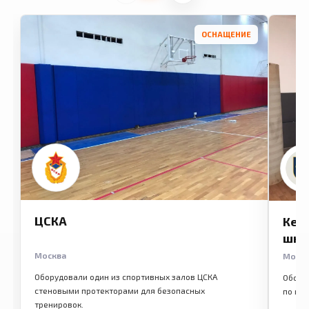
ОСНАЩЕНИЕ
ЦСКА
Кем
шко
Москва
Моск
Оборудовали один из спортивных залов ЦСКА
Обору
стеновыми протекторами для безопасных
по ме
тренировок.