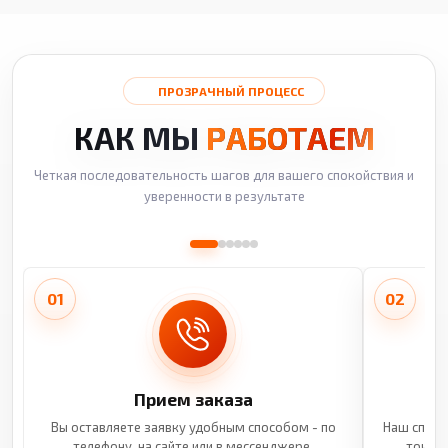
ПРОЗРАЧНЫЙ ПРОЦЕСС
КАК МЫ
РАБОТАЕМ
Четкая последовательность шагов для вашего спокойствия и
уверенности в результате
01
02
Прием заказа
Вы оставляете заявку удобным способом - по
Наш специ
телефону, на сайте или в мессенджере.
точные