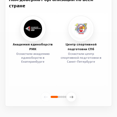
стране
Академия единоборств
Центр спортивной
Семе
РМК
подготовки СПб
Оснастили академию
Оснастили центр
Обор
единоборств в
спортивной подготовки в
разв
Екатеринбурге
Санкт-Петербурге