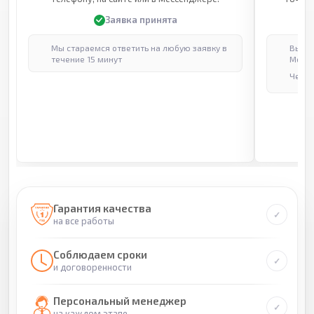
Заявка принята
Мы стараемся ответить на любую заявку в
Выпол
течение 15 минут
Москв
Через
Гарантия качества
на все работы
Соблюдаем сроки
и договоренности
Персональный менеджер
на каждом этапе