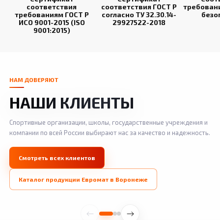
соответствия
соответствия ГОСТ Р
требован
требованиям ГОСТ Р
согласно ТУ 32.30.14-
безо
ИСО 9001-2015 (ISO
29927522-2018
9001:2015)
НАМ ДОВЕРЯЮТ
НАШИ КЛИЕНТЫ
Спортивные организации, школы, государственные учреждения и
компании по всей России выбирают нас за качество и надежность.
Смотреть всех клиентов
Каталог продукции Евромат в Воронеже