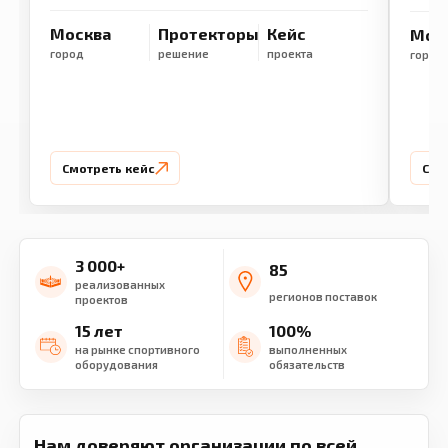
Москва
Протекторы
Кейс
Мос
город
решение
проекта
город
Смотреть кейс
Смо
3 000+
85
реализованных
регионов поставок
проектов
15 лет
100%
на рынке спортивного
выполненных
оборудования
обязательств
Нам доверяют организации по всей