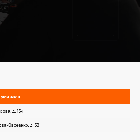
ерминала
рова, д. 154
ова-Овсеенко, д. 5В