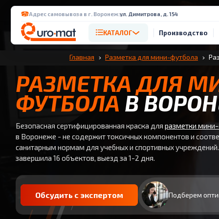
Адрес самовывоза в г. Воронеж:
ул. Димитрова, д. 154
КАТАЛОГ
Производство
Главная
Разметка для мини-футбола
Раз
РАЗМЕТКА ДЛЯ М
ФУТБОЛА
В ВОРО
Безопасная сертифицированная краска для
разметки мини
в Воронеже - не содержит токсичных компонентов и соотв
санитарным нормам для учебных и спортивных учреждений
завершила 16 объектов, выезд за 1-2 дня.
Обсудить с экспертом
Подберем опти