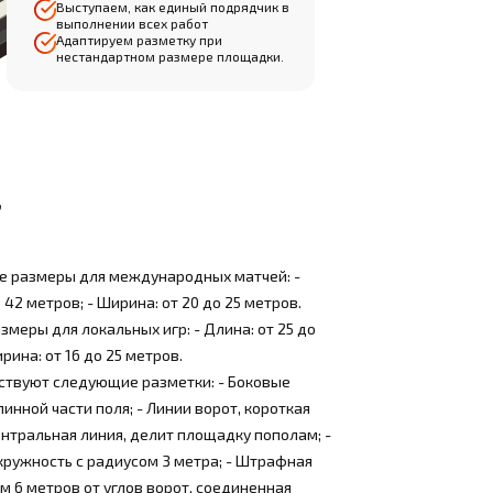
Выступаем, как единый подрядчик в
выполнении всех работ
Адаптируем разметку при
нестандартном размере площадки.
:
 размеры для международных матчей: -
 42 метров; - Ширина: от 20 до 25 метров.
меры для локальных игр: - Длина: от 25 до
рина: от 16 до 25 метров.
тствуют следующие разметки: - Боковые
линной части поля; - Линии ворот, короткая
Центральная линия, делит площадку пополам; -
ружность с радиусом 3 метра; - Штрафная
ом 6 метров от углов ворот, соединенная