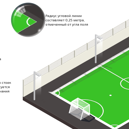
Радиус угловой линии
составляет 0,25 метра,
отмеченный от угла поля
а
 стоек
суется
нчания