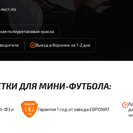
лист.xls
ая полиуретановая краска
зводителя
Выезд в Воронеж за 1-2 дня
ТКИ ДЛЯ МИНИ-ФУТБОЛА:
Ад
44-ФЗ и
Гарантия 1 год от завода ЕВРОМАТ
да
«